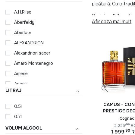
picătură. Cu o trad
A.H.Riise
Din inima țărilor vi
Afiseaza mai mult
Aberfeldy
mixology-ului. Un a
Aberlour
Ginurile de calitate
Cu arome distinse de
ALEXANDRION
Alexandrion saber
Romul, ambasador a
vanilie și condimen
Amaro Montenegro
Lichiorurile, delici
Amerie
băuturi transformă f
Angelli
LITRAJ
Spirtoase se extind
Angostura
măiestria învechiri
APEROL
CAMUS - CON
0.5l
unde provine.
PRESTIGE DE
Ararat
0.7l
0.7L
Cognac
Universul Spirtoase
Ardbeg
,00
2.225
R
alcoolice. Fie că sa
VOLUM ALCOOL
,90
1.999
fermecată a aromelor