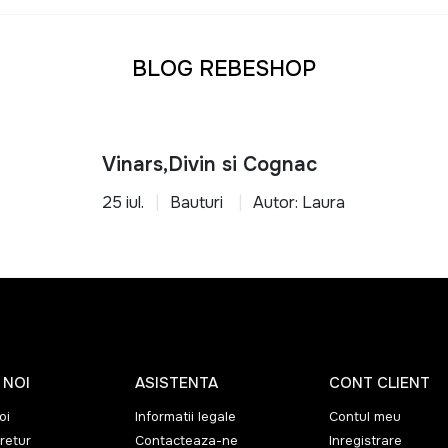
BLOG REBESHOP
Vinars,Divin si Cognac
25 iul.
Bauturi
Autor: Laura
 NOI
ASISTENTA
CONT CLIENT
oi
Informatii legale
Contul meu
retur
Contacteaza-ne
Inregistrare