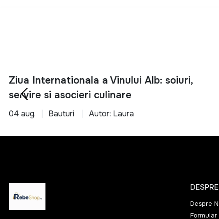
Bran
Brancoveanu
Bulleit
Bumbu
Ziua Internationala a Vinului Alb: soiuri,
Bushmills
servire si asocieri culinare
Caffo
04 aug.
Bauturi
Autor: Laura
CAMPARI
Camus
Canerock Rum
Caol Ila
Captain Morgan
DESPRE
Cardhu
Despre N
Carlos I
Formular 