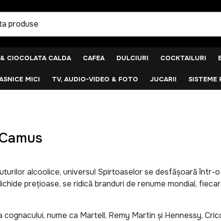
 & CIOCOLATA CALDA
CAFEA
DULCIURI
COCKTAILURI
SNICE MICI
TV, AUDIO-VIDEO & FOTO
JUCARII
SISTEME 
, Camus
turilor alcoolice, universul Spirtoaselor se desfășoară într-o 
 lichide prețioase, se ridică branduri de renume mondial, fieca
 a cognacului, nume ca Martell, Remy Martin și Hennessy, Crico