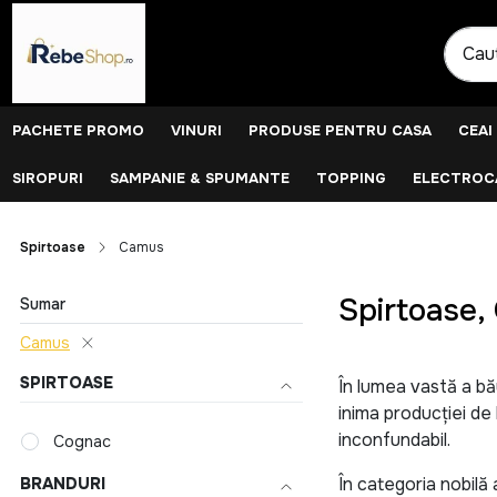
PACHETE PROMO
VINURI
PRODUSE PENTRU CASA
CEAI
SIROPURI
SAMPANIE & SPUMANTE
TOPPING
ELECTROCA
Spirtoase
Camus
Spirtoase
Sumar
Camus
SPIRTOASE
În lumea vastă a bău
inima producției de
inconfundabil.
Cognac
În categoria nobilă
BRANDURI