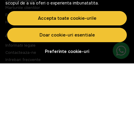
Confidentialitate
scopul de a va oferi o experienta imbunatatita.
Marturiile clientilor
Politica de Cookies
Accepta toate cookie-urile
Harta site
Doar cookie-uri esentiale
ASISTENTA
Informatii legale
Preferinte cookie-uri
Contacteaza-ne
Intrebari frecvente
ANPC
Solutionarea litigiilor
CONT CLIENT
Contul meu
Inregistrare
Istoric comenzi
Produse favorite
Metode de plata
Transport si retururi