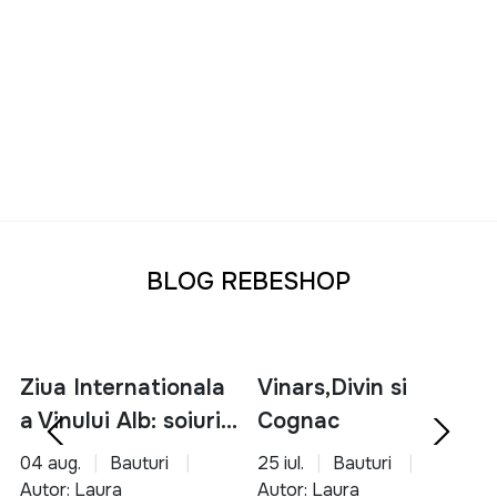
BLOG REBESHOP
Ziua Internationala
Vinars,Divin si
a Vinului Alb: soiuri,
Cognac
servire si asocieri
04 aug.
Bauturi
25 iul.
Bauturi
culinare
Autor: Laura
Autor: Laura