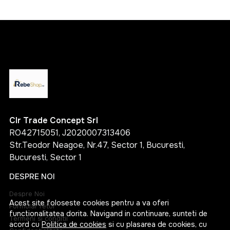
Clr Trade Concept Srl
RO42715051, J2020007313406
Str.Teodor Neagoe, Nr.47, Sector 1, Bucuresti,
Bucuresti, Sector 1
DESPRE NOI
Despre Noi
Acest site foloseste cookies pentru a va oferi
Formular retur
functionalitatea dorita. Navigand in continuare, sunteti de
Termeni si conditii
acord cu
Politica de cookies
si cu plasarea de cookies, cu