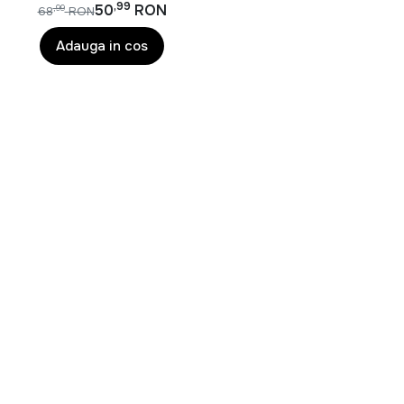
,99
50
RON
,99
68
RON
Adauga in cos