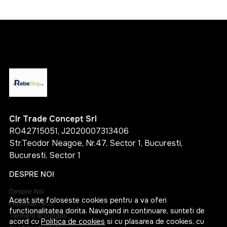
Clr Trade Concept Srl
RO42715051, J2020007313406
Str.Teodor Neagoe, Nr.47, Sector 1, Bucuresti,
Bucuresti, Sector 1
DESPRE NOI
Despre Noi
Acest site foloseste cookies pentru a va oferi
Formular retur
functionalitatea dorita. Navigand in continuare, sunteti de
Termeni si conditii
acord cu
Politica de cookies
si cu plasarea de cookies, cu