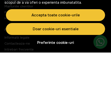
Confidentialitate
scopul de a va oferi o experienta imbunatatita.
Marturiile clientilor
Politica de Cookies
Accepta toate cookie-urile
Harta site
Doar cookie-uri esentiale
ASISTENTA
Informatii legale
Preferinte cookie-uri
Contacteaza-ne
Intrebari frecvente
ANPC
Solutionarea litigiilor
CONT CLIENT
Contul meu
Inregistrare
Istoric comenzi
Produse favorite
Metode de plata
Transport si retururi