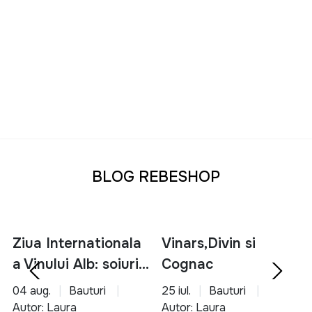
BLOG REBESHOP
Ziua Internationala
Vinars,Divin si
a Vinului Alb: soiuri,
Cognac
servire si asocieri
04 aug.
Bauturi
25 iul.
Bauturi
culinare
Autor: Laura
Autor: Laura