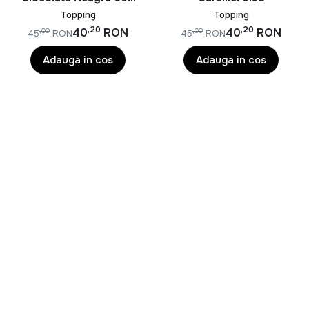
ml
Topping
Topping
,20
,20
40
RON
40
RON
,00
,00
45
RON
45
RON
Adauga in cos
Adauga in cos