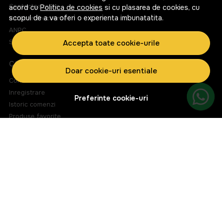
Contacteaza-ne
acord cu
Politica de cookies
si cu plasarea de cookies, cu
scopul de a va oferi o experienta imbunatatita.
Intrebari frecvente
ANPC
Solutionarea litigiilor
Accepta toate cookie-urile
CONT CLIENT
Doar cookie-uri esentiale
Contul meu
Inregistrare
Preferinte cookie-uri
Istoric comenzi
Produse favorite
Metode de plata
Transport si retururi
ABONEAZA-TE LA NEWSLETTER
Fii la curent cu toate promotiile si produsele noi din shop!
Email