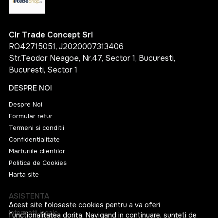
Clr Trade Concept Srl
RO42715051, J2020007313406
Str.Teodor Neagoe, Nr.47, Sector 1, Bucuresti,
Bucuresti, Sector 1
DESPRE NOI
Despre Noi
Formular retur
Termeni si conditii
Confidentialitate
Marturiile clientilor
Politica de Cookies
Harta site
ASISTENTA
Acest site foloseste cookies pentru a va oferi
Informatii legale
functionalitatea dorita. Navigand in continuare, sunteti de