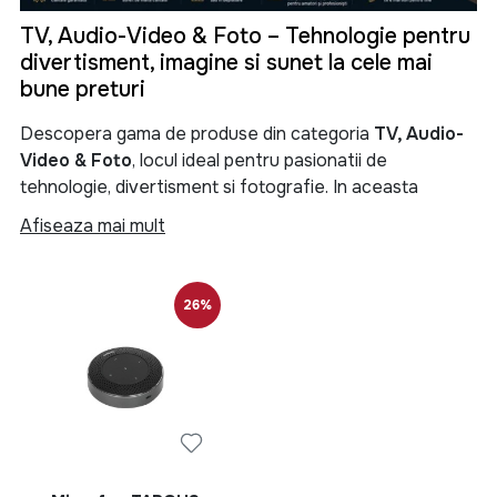
TV, Audio-Video & Foto – Tehnologie pentru
divertisment, imagine si sunet la cele mai
bune preturi
Descopera gama de produse din categoria
TV, Audio-
Video & Foto
, locul ideal pentru pasionatii de
tehnologie, divertisment si fotografie. In aceasta
categorie gasesti televizoare moderne, sisteme audio
Afiseaza mai mult
performante, soundbar-uri, boxe portabile, proiectoare,
camere foto, camere video si numeroase accesorii
menite sa iti transforme experienta de vizionare si
26%
redare a continutului multimedia.
Categoria
TV, Audio-Video & Foto
reuneste produse
de ultima generatie pentru locuinta, birou sau spatii
comerciale. Fie ca iti doresti un televizor Smart TV 4K
pentru filme si seriale, un sistem audio puternic pentru
petreceri, o boxa Bluetooth portabila pentru calatorii