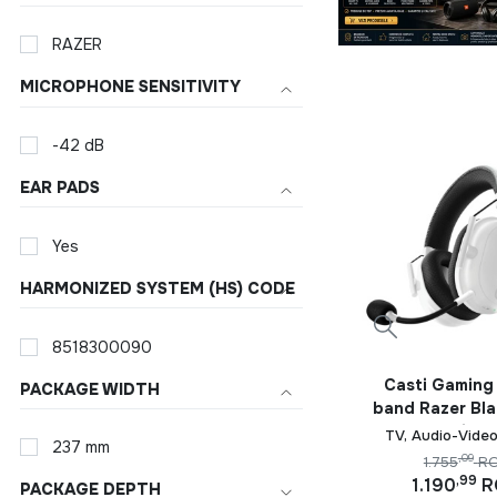
RAZER
MICROPHONE SENSITIVITY
-42 dB
EAR PADS
Yes
HARMONIZED SYSTEM (HS) CODE
8518300090
Casti Gaming
PACKAGE WIDTH
band Razer Bl
V2 Pro, Wirele
TV, Audio-Video
237 mm
,09
1.755
R
,99
1.190
R
PACKAGE DEPTH