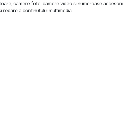
ctoare, camere foto, camere video si numeroase accesorii
i redare a continutului multimedia.
se de ultima generatie pentru locuinta, birou sau spatii
V 4K pentru filme si seriale, un sistem audio puternic
ru calatorii sau un aparat foto pentru surprinderea
te tuturor nevoilor si bugetelor.
 descoperi produse echipate cu cele mai noi tehnologii,
me Home Cinema, soundbar-uri cu conectivitate Bluetooth,
 digitale si accesorii pentru fotografie si videografie.
e si un sunet de inalta calitate pentru o experienta
goria TV, Audio-Video & Foto?
tii cont de diagonala ecranului, rezolutia, sistemul de
ibile. Pentru sistemele audio, puterea, conectivitatea si
ctori importanti. In cazul produselor foto si video,
iile inteligente pot face diferenta in obtinerea unor