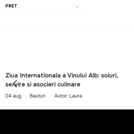
PRET
95 mm
150 mm
16.5 mm
189 mm
19.7 mm
23 mm
83 mm
Ziua Internationala a Vinului Alb: soiuri,
120 mm
servire si asocieri culinare
17 mm
04 aug.
Bauturi
Autor: Laura
180 mm
181 mm
300 mm
32 mm