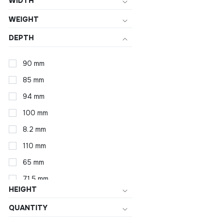
WIDTH
WEIGHT
DEPTH
90 mm
85 mm
94 mm
100 mm
8.2 mm
110 mm
65 mm
71.5 mm
HEIGHT
75 mm
QUANTITY
83.4 mm