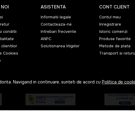
 NOI
ASISTENTA
CONT CLIENT
oi
Informatii legale
Contul meu
retur
Contacteaza-ne
Inregistrare
i conditii
Intrebari frecvente
Istoric comenzi
ialitate
ANPC
Produse favorite
 clientilor
Solutionarea litigiilor
Metode de plata
de Cookies
Transport si returu
e
dorita. Navigand in continuare, sunteti de acord cu
Politica de cook