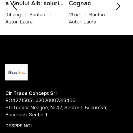
a Vinului Alb: soiuri,
Cognac
servire si asocieri
04 aug.
Bauturi
25 iul.
Bauturi
culinare
Autor: Laura
Autor: Laura
Clr Trade Concept Srl
RO42715051, J2020007313406
Str.Teodor Neagoe, Nr.47, Sector 1, Bucuresti,
Bucuresti, Sector 1
DESPRE NOI