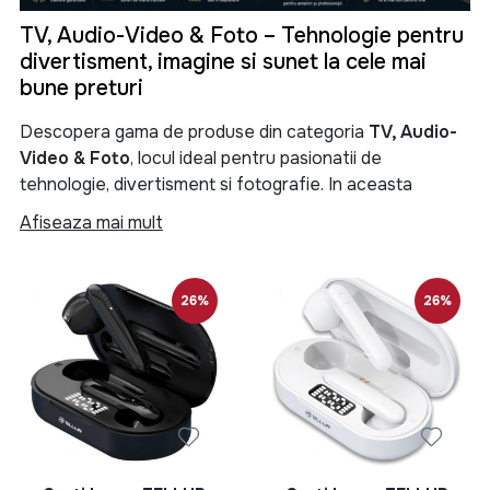
TV, Audio-Video & Foto – Tehnologie pentru
divertisment, imagine si sunet la cele mai
bune preturi
Descopera gama de produse din categoria
TV, Audio-
Video & Foto
, locul ideal pentru pasionatii de
tehnologie, divertisment si fotografie. In aceasta
categorie gasesti televizoare moderne, sisteme audio
Afiseaza mai mult
performante, soundbar-uri, boxe portabile, proiectoare,
camere foto, camere video si numeroase accesorii
menite sa iti transforme experienta de vizionare si
26%
26%
redare a continutului multimedia.
Categoria
TV, Audio-Video & Foto
reuneste produse
de ultima generatie pentru locuinta, birou sau spatii
comerciale. Fie ca iti doresti un televizor Smart TV 4K
pentru filme si seriale, un sistem audio puternic pentru
petreceri, o boxa Bluetooth portabila pentru calatorii