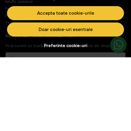
Istoric comenzi
Produse favorite
Accepta toate cookie-urile
Metode de plata
Transport si retururi
Doar cookie-uri esentiale
ABONEAZA-TE LA NEWSLETTER
Preferinte cookie-uri
Fii la curent cu toate promotiile si produsele noi din shop!
Email
Aboneaza-te