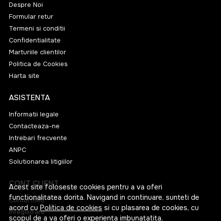
Despre Noi
Formular retur
Termeni si conditii
Confidentialitate
Marturiile clientilor
Politica de Cookies
Harta site
ASISTENTA
Informatii legale
Contacteaza-ne
Intrebari frecvente
ANPC
Solutionarea litigiilor
CONT CLIENT
Acest site foloseste cookies pentru a va oferi
functionalitatea dorita. Navigand in continuare, sunteti de
Contul meu
acord cu
Politica de cookies
si cu plasarea de cookies, cu
Inregistrare
scopul de a va oferi o experienta imbunatatita.