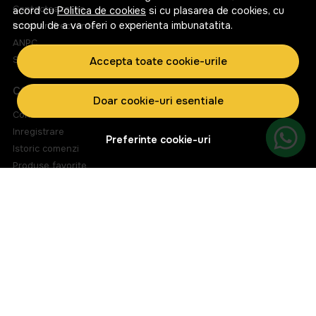
Contacteaza-ne
acord cu
Politica de cookies
si cu plasarea de cookies, cu
scopul de a va oferi o experienta imbunatatita.
Intrebari frecvente
ANPC
Solutionarea litigiilor
Accepta toate cookie-urile
CONT CLIENT
Doar cookie-uri esentiale
Contul meu
Inregistrare
Preferinte cookie-uri
Istoric comenzi
Produse favorite
Metode de plata
Transport si retururi
ABONEAZA-TE LA NEWSLETTER
Fii la curent cu toate promotiile si produsele noi din shop!
Email