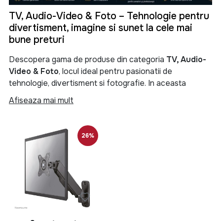
TV, Audio-Video & Foto – Tehnologie pentru
divertisment, imagine si sunet la cele mai
bune preturi
Descopera gama de produse din categoria
TV, Audio-
Video & Foto
, locul ideal pentru pasionatii de
tehnologie, divertisment si fotografie. In aceasta
categorie gasesti televizoare moderne, sisteme audio
Afiseaza mai mult
performante, soundbar-uri, boxe portabile, proiectoare,
camere foto, camere video si numeroase accesorii
menite sa iti transforme experienta de vizionare si
26%
redare a continutului multimedia.
Categoria
TV, Audio-Video & Foto
reuneste produse
de ultima generatie pentru locuinta, birou sau spatii
comerciale. Fie ca iti doresti un televizor Smart TV 4K
pentru filme si seriale, un sistem audio puternic pentru
petreceri, o boxa Bluetooth portabila pentru calatorii