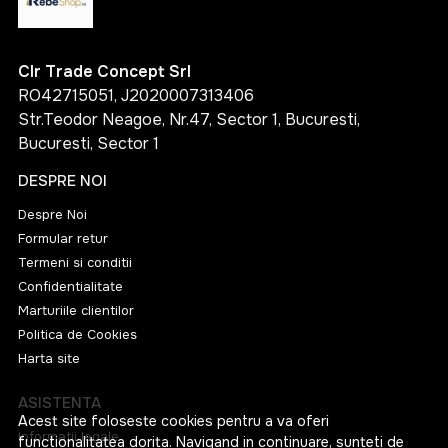
Clr Trade Concept Srl
RO42715051, J2020007313406
Str.Teodor Neagoe, Nr.47, Sector 1, Bucuresti,
Bucuresti, Sector 1
DESPRE NOI
Despre Noi
Formular retur
Termeni si conditii
Confidentialitate
Marturiile clientilor
Politica de Cookies
Harta site
ASISTENTA
Acest site foloseste cookies pentru a va oferi
Informatii legale
functionalitatea dorita. Navigand in continuare, sunteti de