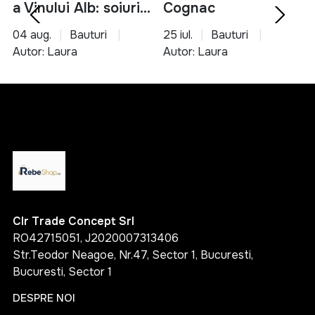
a Vinului Alb: soiuri,
Cognac
servire si asocieri
04 aug.
Bauturi
25 iul.
Bauturi
culinare
Autor: Laura
Autor: Laura
Clr Trade Concept Srl
RO42715051, J2020007313406
Str.Teodor Neagoe, Nr.47, Sector 1, Bucuresti,
Bucuresti, Sector 1
DESPRE NOI