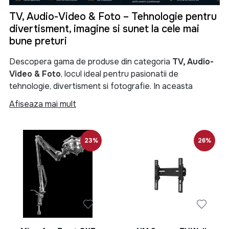
TV, Audio-Video & Foto – Tehnologie pentru
divertisment, imagine si sunet la cele mai
bune preturi
Descopera gama de produse din categoria
TV, Audio-
Video & Foto
, locul ideal pentru pasionatii de
tehnologie, divertisment si fotografie. In aceasta
categorie gasesti televizoare moderne, sisteme audio
Afiseaza mai mult
performante, soundbar-uri, boxe portabile, proiectoare,
camere foto, camere video si numeroase accesorii
menite sa iti transforme experienta de vizionare si
23%
26%
redare a continutului multimedia.
Categoria
TV, Audio-Video & Foto
reuneste produse
de ultima generatie pentru locuinta, birou sau spatii
comerciale. Fie ca iti doresti un televizor Smart TV 4K
pentru filme si seriale, un sistem audio puternic pentru
petreceri, o boxa Bluetooth portabila pentru calatorii