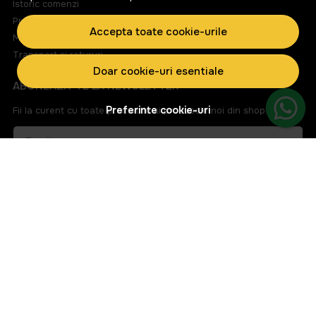
Istoric comenzi
Produse favorite
Accepta toate cookie-urile
Metode de plata
Transport si retururi
Doar cookie-uri esentiale
ABONEAZA-TE LA NEWSLETTER
Preferinte cookie-uri
Fii la curent cu toate promotiile si produsele noi din shop!
Email
Aboneaza-te