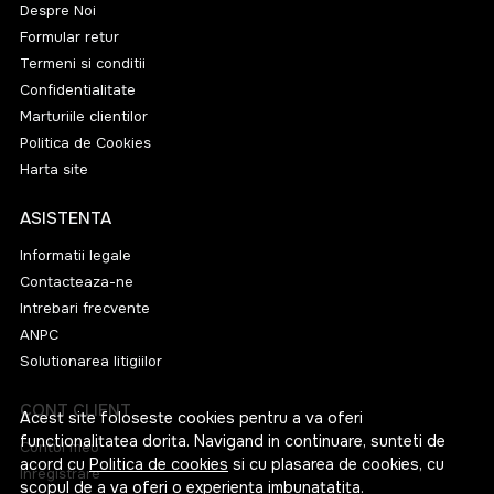
Despre Noi
Formular retur
Termeni si conditii
Confidentialitate
Marturiile clientilor
Politica de Cookies
Harta site
ASISTENTA
Informatii legale
Contacteaza-ne
Intrebari frecvente
ANPC
Solutionarea litigiilor
CONT CLIENT
Acest site foloseste cookies pentru a va oferi
functionalitatea dorita. Navigand in continuare, sunteti de
Contul meu
acord cu
Politica de cookies
si cu plasarea de cookies, cu
Inregistrare
scopul de a va oferi o experienta imbunatatita.