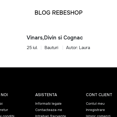
BLOG REBESHOP
Vinars,Divin si Cognac
25 iul.
Bauturi
Autor: Laura
 NOI
ASISTENTA
CONT CLIENT
oi
Informatii legale
Contul meu
retur
Contacteaza-ne
Inregistrare
i conditii
Intrebari frecvente
Istoric comenzi