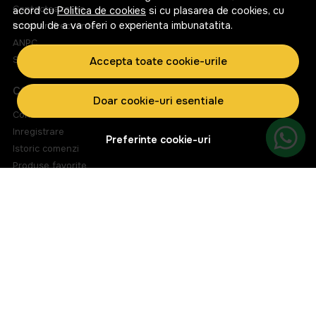
Contacteaza-ne
acord cu
Politica de cookies
si cu plasarea de cookies, cu
scopul de a va oferi o experienta imbunatatita.
Intrebari frecvente
ANPC
Solutionarea litigiilor
Accepta toate cookie-urile
CONT CLIENT
Doar cookie-uri esentiale
Contul meu
Inregistrare
Preferinte cookie-uri
Istoric comenzi
Produse favorite
Metode de plata
Transport si retururi
ABONEAZA-TE LA NEWSLETTER
Fii la curent cu toate promotiile si produsele noi din shop!
Email