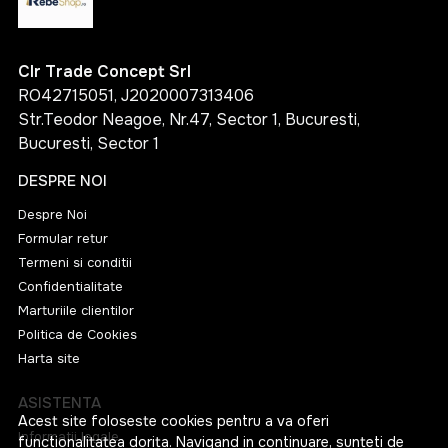
Clr Trade Concept Srl
RO42715051, J2020007313406
Str.Teodor Neagoe, Nr.47, Sector 1, Bucuresti,
Bucuresti, Sector 1
DESPRE NOI
Despre Noi
Formular retur
Termeni si conditii
Confidentialitate
Marturiile clientilor
Politica de Cookies
Harta site
ASISTENTA
Acest site foloseste cookies pentru a va oferi
Informatii legale
functionalitatea dorita. Navigand in continuare, sunteti de