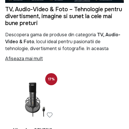
TV, Audio-Video & Foto – Tehnologie pentru
divertisment, imagine si sunet la cele mai
bune preturi
Descopera gama de produse din categoria
TV, Audio-
Video & Foto
, locul ideal pentru pasionatii de
tehnologie, divertisment si fotografie. In aceasta
categorie gasesti televizoare moderne, sisteme audio
Afiseaza mai mult
performante, soundbar-uri, boxe portabile, proiectoare,
camere foto, camere video si numeroase accesorii
menite sa iti transforme experienta de vizionare si
17%
redare a continutului multimedia.
Categoria
TV, Audio-Video & Foto
reuneste produse
de ultima generatie pentru locuinta, birou sau spatii
comerciale. Fie ca iti doresti un televizor Smart TV 4K
pentru filme si seriale, un sistem audio puternic pentru
petreceri, o boxa Bluetooth portabila pentru calatorii