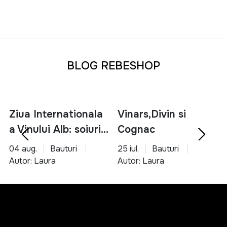
BLOG REBESHOP
Ziua Internationala
Vinars,Divin si
a Vinului Alb: soiuri,
Cognac
servire si asocieri
04 aug.
Bauturi
25 iul.
Bauturi
culinare
Autor: Laura
Autor: Laura