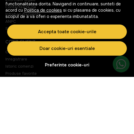
functionalitatea dorita. Navigand in continuare, sunteti de
Contacteaza-ne
acord cu
Politica de cookies
si cu plasarea de cookies, cu
Intrebari frecvente
scopul de a va oferi o experienta imbunatatita.
ANPC
Solutionarea litigiilor
Accepta toate cookie-urile
CONT CLIENT
Doar cookie-uri esentiale
Contul meu
Inregistrare
Preferinte cookie-uri
Istoric comenzi
Produse favorite
Metode de plata
Transport si retururi
ABONEAZA-TE LA NEWSLETTER
Fii la curent cu toate promotiile si produsele noi din shop!
Email