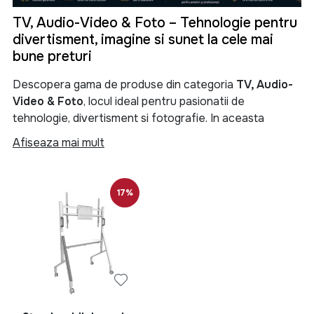
TV, Audio-Video & Foto – Tehnologie pentru
divertisment, imagine si sunet la cele mai
bune preturi
Descopera gama de produse din categoria
TV, Audio-
Video & Foto
, locul ideal pentru pasionatii de
tehnologie, divertisment si fotografie. In aceasta
categorie gasesti televizoare moderne, sisteme audio
Afiseaza mai mult
performante, soundbar-uri, boxe portabile, proiectoare,
camere foto, camere video si numeroase accesorii
menite sa iti transforme experienta de vizionare si
17%
redare a continutului multimedia.
Categoria
TV, Audio-Video & Foto
reuneste produse
de ultima generatie pentru locuinta, birou sau spatii
comerciale. Fie ca iti doresti un televizor Smart TV 4K
pentru filme si seriale, un sistem audio puternic pentru
petreceri, o boxa Bluetooth portabila pentru calatorii