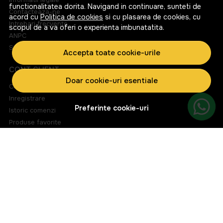
functionalitatea dorita. Navigand in continuare, sunteti de
Contacteaza-ne
acord cu
Politica de cookies
si cu plasarea de cookies, cu
Intrebari frecvente
scopul de a va oferi o experienta imbunatatita.
ANPC
Solutionarea litigiilor
Accepta toate cookie-urile
CONT CLIENT
Doar cookie-uri esentiale
Contul meu
Inregistrare
Preferinte cookie-uri
Istoric comenzi
Produse favorite
Metode de plata
Transport si retururi
ABONEAZA-TE LA NEWSLETTER
Fii la curent cu toate promotiile si produsele noi din shop!
Email