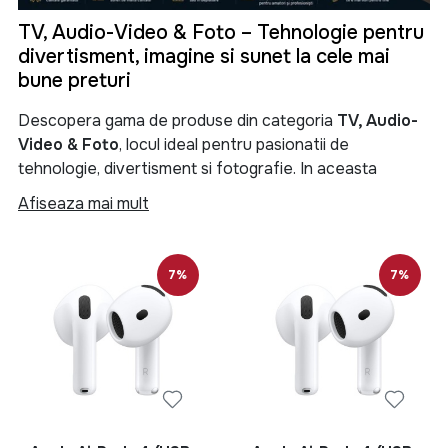
TV, Audio-Video & Foto – Tehnologie pentru
divertisment, imagine si sunet la cele mai
bune preturi
Descopera gama de produse din categoria
TV, Audio-
Video & Foto
, locul ideal pentru pasionatii de
tehnologie, divertisment si fotografie. In aceasta
categorie gasesti televizoare moderne, sisteme audio
Afiseaza mai mult
performante, soundbar-uri, boxe portabile, proiectoare,
camere foto, camere video si numeroase accesorii
menite sa iti transforme experienta de vizionare si
7%
7%
redare a continutului multimedia.
Categoria
TV, Audio-Video & Foto
reuneste produse
de ultima generatie pentru locuinta, birou sau spatii
comerciale. Fie ca iti doresti un televizor Smart TV 4K
pentru filme si seriale, un sistem audio puternic pentru
petreceri, o boxa Bluetooth portabila pentru calatorii