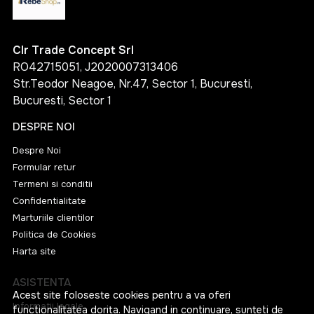
Clr Trade Concept Srl
RO42715051, J2020007313406
Str.Teodor Neagoe, Nr.47, Sector 1, Bucuresti,
Bucuresti, Sector 1
DESPRE NOI
Despre Noi
Formular retur
Termeni si conditii
Confidentialitate
Marturiile clientilor
Politica de Cookies
Harta site
ASISTENTA
Acest site foloseste cookies pentru a va oferi
Informatii legale
functionalitatea dorita. Navigand in continuare, sunteti de