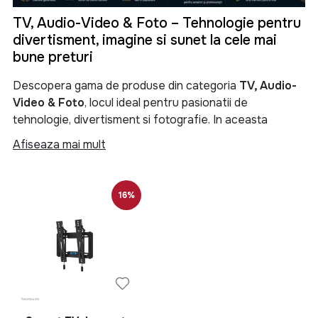
TV, Audio-Video & Foto – Tehnologie pentru
divertisment, imagine si sunet la cele mai
bune preturi
Descopera gama de produse din categoria
TV, Audio-
Video & Foto
, locul ideal pentru pasionatii de
tehnologie, divertisment si fotografie. In aceasta
categorie gasesti televizoare moderne, sisteme audio
Afiseaza mai mult
performante, soundbar-uri, boxe portabile, proiectoare,
camere foto, camere video si numeroase accesorii
menite sa iti transforme experienta de vizionare si
16%
redare a continutului multimedia.
Categoria
TV, Audio-Video & Foto
reuneste produse
de ultima generatie pentru locuinta, birou sau spatii
comerciale. Fie ca iti doresti un televizor Smart TV 4K
pentru filme si seriale, un sistem audio puternic pentru
petreceri, o boxa Bluetooth portabila pentru calatorii