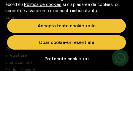
Contacteaza-ne
acord cu
Politica de cookies
si cu plasarea de cookies, cu
scopul de a va oferi o experienta imbunatatita.
Intrebari frecvente
ANPC
Solutionarea litigiilor
Accepta toate cookie-urile
CONT CLIENT
Doar cookie-uri esentiale
Contul meu
Inregistrare
Preferinte cookie-uri
Istoric comenzi
Produse favorite
Metode de plata
Transport si retururi
ABONEAZA-TE LA NEWSLETTER
Fii la curent cu toate promotiile si produsele noi din shop!
Email