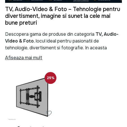
TV, Audio-Video & Foto – Tehnologie pentru
divertisment, imagine si sunet la cele mai
bune preturi
Descopera gama de produse din categoria
TV, Audio-
Video & Foto
, locul ideal pentru pasionatii de
tehnologie, divertisment si fotografie. In aceasta
categorie gasesti televizoare moderne, sisteme audio
Afiseaza mai mult
performante, soundbar-uri, boxe portabile, proiectoare,
camere foto, camere video si numeroase accesorii
menite sa iti transforme experienta de vizionare si
25%
redare a continutului multimedia.
Categoria
TV, Audio-Video & Foto
reuneste produse
de ultima generatie pentru locuinta, birou sau spatii
comerciale. Fie ca iti doresti un televizor Smart TV 4K
pentru filme si seriale, un sistem audio puternic pentru
petreceri, o boxa Bluetooth portabila pentru calatorii