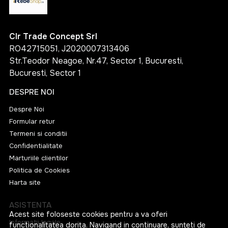
Clr Trade Concept Srl
RO42715051, J2020007313406
Str.Teodor Neagoe, Nr.47, Sector 1, Bucuresti,
Bucuresti, Sector 1
DESPRE NOI
Despre Noi
Formular retur
Termeni si conditii
Confidentialitate
Marturiile clientilor
Politica de Cookies
Harta site
ASISTENTA
Acest site foloseste cookies pentru a va oferi
Informatii legale
functionalitatea dorita. Navigand in continuare, sunteti de