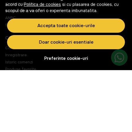
Contacteaza-ne
acord cu
Politica de cookies
si cu plasarea de cookies, cu
scopul de a va oferi o experienta imbunatatita.
Intrebari frecvente
ANPC
Solutionarea litigiilor
Accepta toate cookie-urile
CONT CLIENT
Doar cookie-uri esentiale
Contul meu
Inregistrare
Preferinte cookie-uri
Istoric comenzi
Produse favorite
Metode de plata
Transport si retururi
ABONEAZA-TE LA NEWSLETTER
Fii la curent cu toate promotiile si produsele noi din shop!
Email