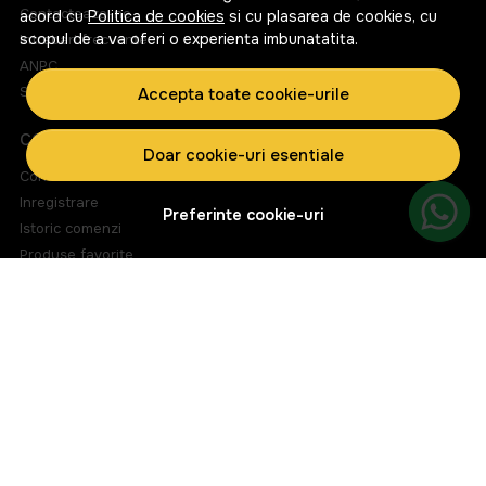
Contacteaza-ne
acord cu
Politica de cookies
si cu plasarea de cookies, cu
scopul de a va oferi o experienta imbunatatita.
Intrebari frecvente
ANPC
Solutionarea litigiilor
Accepta toate cookie-urile
CONT CLIENT
Doar cookie-uri esentiale
Contul meu
Inregistrare
Preferinte cookie-uri
Istoric comenzi
Produse favorite
Metode de plata
Transport si retururi
ABONEAZA-TE LA NEWSLETTER
Fii la curent cu toate promotiile si produsele noi din shop!
Email