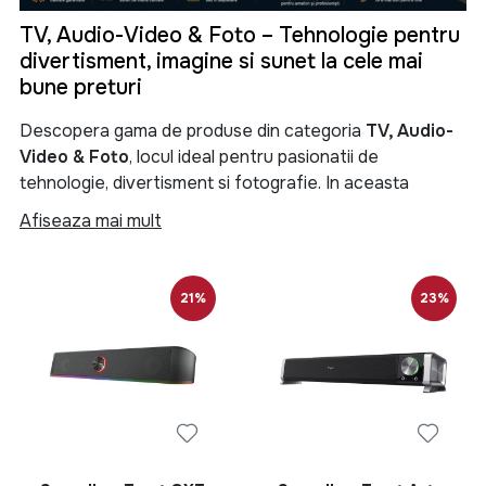
TV, Audio-Video & Foto – Tehnologie pentru
divertisment, imagine si sunet la cele mai
bune preturi
Descopera gama de produse din categoria
TV, Audio-
Video & Foto
, locul ideal pentru pasionatii de
tehnologie, divertisment si fotografie. In aceasta
categorie gasesti televizoare moderne, sisteme audio
Afiseaza mai mult
performante, soundbar-uri, boxe portabile, proiectoare,
camere foto, camere video si numeroase accesorii
menite sa iti transforme experienta de vizionare si
21%
23%
redare a continutului multimedia.
Categoria
TV, Audio-Video & Foto
reuneste produse
de ultima generatie pentru locuinta, birou sau spatii
comerciale. Fie ca iti doresti un televizor Smart TV 4K
pentru filme si seriale, un sistem audio puternic pentru
petreceri, o boxa Bluetooth portabila pentru calatorii