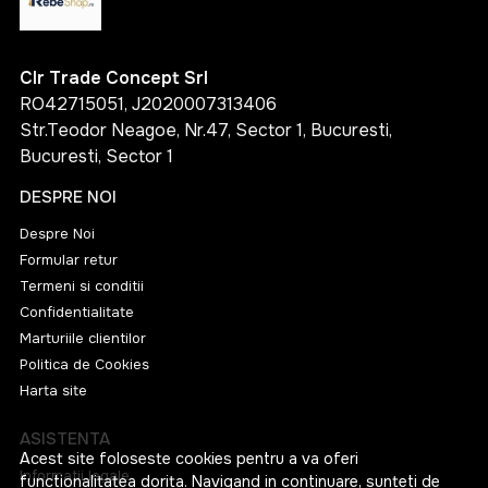
Clr Trade Concept Srl
RO42715051, J2020007313406
Str.Teodor Neagoe, Nr.47, Sector 1, Bucuresti,
Bucuresti, Sector 1
DESPRE NOI
Despre Noi
Formular retur
Termeni si conditii
Confidentialitate
Marturiile clientilor
Politica de Cookies
Harta site
ASISTENTA
Acest site foloseste cookies pentru a va oferi
Informatii legale
functionalitatea dorita. Navigand in continuare, sunteti de