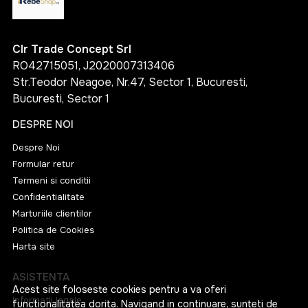
Clr Trade Concept Srl
RO42715051, J2020007313406
Str.Teodor Neagoe, Nr.47, Sector 1, Bucuresti,
Bucuresti, Sector 1
DESPRE NOI
Despre Noi
Formular retur
Termeni si conditii
Confidentialitate
Marturiile clientilor
Politica de Cookies
Harta site
ASISTENTA
Acest site foloseste cookies pentru a va oferi
Informatii legale
functionalitatea dorita. Navigand in continuare, sunteti de