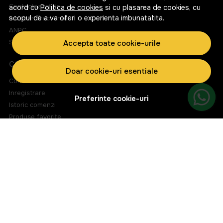
Contacteaza-ne
acord cu
Politica de cookies
si cu plasarea de cookies, cu
scopul de a va oferi o experienta imbunatatita.
Intrebari frecvente
ANPC
Solutionarea litigiilor
Accepta toate cookie-urile
CONT CLIENT
Doar cookie-uri esentiale
Contul meu
Inregistrare
Preferinte cookie-uri
Istoric comenzi
Produse favorite
Metode de plata
Transport si retururi
ABONEAZA-TE LA NEWSLETTER
Fii la curent cu toate promotiile si produsele noi din shop!
Email