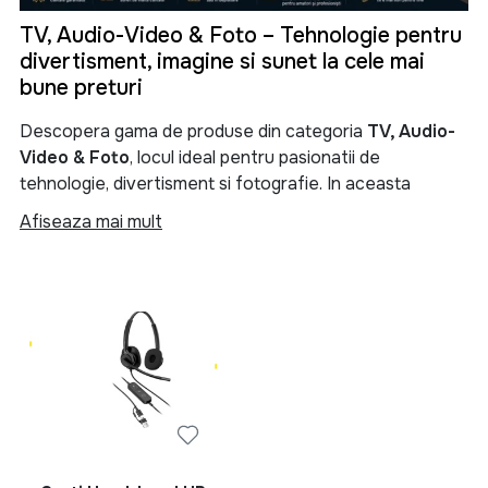
TV, Audio-Video & Foto – Tehnologie pentru
divertisment, imagine si sunet la cele mai
bune preturi
Descopera gama de produse din categoria
TV, Audio-
Video & Foto
, locul ideal pentru pasionatii de
tehnologie, divertisment si fotografie. In aceasta
categorie gasesti televizoare moderne, sisteme audio
Afiseaza mai mult
performante, soundbar-uri, boxe portabile, proiectoare,
camere foto, camere video si numeroase accesorii
menite sa iti transforme experienta de vizionare si
redare a continutului multimedia.
Categoria
TV, Audio-Video & Foto
reuneste produse
de ultima generatie pentru locuinta, birou sau spatii
comerciale. Fie ca iti doresti un televizor Smart TV 4K
pentru filme si seriale, un sistem audio puternic pentru
petreceri, o boxa Bluetooth portabila pentru calatorii