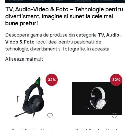
TV, Audio-Video & Foto – Tehnologie pentru
divertisment, imagine si sunet la cele mai
bune preturi
Descopera gama de produse din categoria
TV, Audio-
Video & Foto
, locul ideal pentru pasionatii de
tehnologie, divertisment si fotografie. In aceasta
categorie gasesti televizoare moderne, sisteme audio
Afiseaza mai mult
performante, soundbar-uri, boxe portabile, proiectoare,
camere foto, camere video si numeroase accesorii
menite sa iti transforme experienta de vizionare si
32%
32%
redare a continutului multimedia.
Categoria
TV, Audio-Video & Foto
reuneste produse
de ultima generatie pentru locuinta, birou sau spatii
comerciale. Fie ca iti doresti un televizor Smart TV 4K
pentru filme si seriale, un sistem audio puternic pentru
petreceri, o boxa Bluetooth portabila pentru calatorii