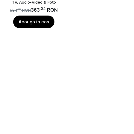
Kitty V3 X, Wired, Alb
Pentru sistemele audio, puterea, conectivitatea si
TV, Audio-Video & Foto
,04
compatibilitatea cu dispozitivele existente sunt factori
363
RON
,16
534
RON
importanti. In cazul produselor foto si video, rezolutia
Adauga in cos
senzorului, stabilizarea imaginii si functiile inteligente
pot face diferenta in obtinerea unor fotografii si filmari
de calitate.
Avantajele produselor TV, Audio-Video &
Foto
Imagini clare si detaliate in format Full HD, 4K si
UHD
Sunet puternic si captivant pentru filme, muzica si
gaming
Conectivitate moderna prin Bluetooth, Wi-Fi si
HDMI
Solutii pentru divertisment acasa sau in deplasare
Echipamente foto si video pentru amatori si
profesionisti