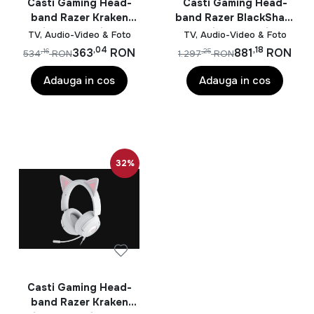
sau un aparat foto pentru surprinderea momentelor
Casti Gaming Head-
Casti Gaming Head-
importante, aici vei gasi solutii adaptate tuturor nevoilor
band Razer Kraken
band Razer BlackShark
Kitty V3 X, Wired,
V3, Wireless, Noise-
si bugetelor.
TV, Audio-Video & Foto
TV, Audio-Video & Foto
Negru
canceling, Alb
,04
,18
363
RON
881
RON
,16
,25
534
RON
1.297
RON
In oferta noastra de
TV, Audio-Video & Foto
vei
descoperi produse echipate cu cele mai noi tehnologii,
Adauga in cos
Adauga in cos
inclusiv televizoare LED, QLED si UHD 4K, sisteme
Home Cinema, soundbar-uri cu conectivitate Bluetooth,
casti wireless, proiectoare multimedia, camere foto
digitale si accesorii pentru fotografie si videografie.
Aceste produse ofera imagini clare, culori vibrante si un
32%
sunet de inalta calitate pentru o experienta completa
de divertisment.
Cum alegi produsele potrivite din categoria
TV, Audio-Video & Foto?
Pentru alegerea unui televizor este recomandat sa tii
cont de diagonala ecranului, rezolutia, sistemul de
Casti Gaming Head-
operare Smart TV si tehnologiile de imagine disponibile.
band Razer Kraken