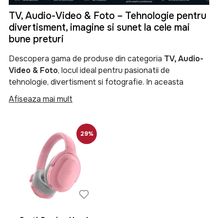
TV, Audio-Video & Foto – Tehnologie pentru
divertisment, imagine si sunet la cele mai
bune preturi
Descopera gama de produse din categoria
TV, Audio-
Video & Foto
, locul ideal pentru pasionatii de
tehnologie, divertisment si fotografie. In aceasta
categorie gasesti televizoare moderne, sisteme audio
Afiseaza mai mult
performante, soundbar-uri, boxe portabile, proiectoare,
camere foto, camere video si numeroase accesorii
menite sa iti transforme experienta de vizionare si
29%
redare a continutului multimedia.
Categoria
TV, Audio-Video & Foto
reuneste produse
de ultima generatie pentru locuinta, birou sau spatii
comerciale. Fie ca iti doresti un televizor Smart TV 4K
pentru filme si seriale, un sistem audio puternic pentru
petreceri, o boxa Bluetooth portabila pentru calatorii