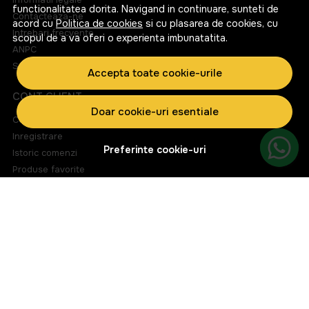
functionalitatea dorita. Navigand in continuare, sunteti de
Contacteaza-ne
acord cu
Politica de cookies
si cu plasarea de cookies, cu
Intrebari frecvente
scopul de a va oferi o experienta imbunatatita.
ANPC
Solutionarea litigiilor
Accepta toate cookie-urile
CONT CLIENT
Doar cookie-uri esentiale
Contul meu
Inregistrare
Preferinte cookie-uri
Istoric comenzi
Produse favorite
Metode de plata
Transport si retururi
ABONEAZA-TE LA NEWSLETTER
Fii la curent cu toate promotiile si produsele noi din shop!
Email