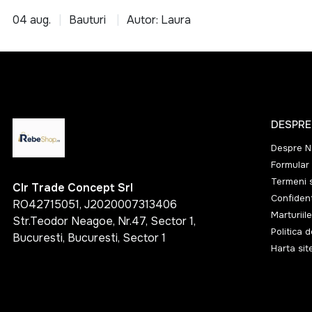
04 aug.
Bauturi
Autor: Laura
DESPRE
Despre N
Formular 
Termeni s
Clr Trade Concept Srl
Confident
RO42715051, J2020007313406
Marturiile
Str.Teodor Neagoe, Nr.47, Sector 1,
Politica 
Bucuresti, Bucuresti, Sector 1
Harta sit