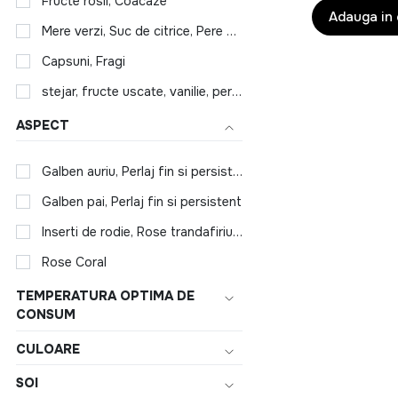
Fructe rosii, Coacaze
Adauga in
Mere verzi, Suc de citrice, Pere coapte
Capsuni, Fragi
stejar, fructe uscate, vanilie, pere dulci, scorțișoară
ASPECT
Galben auriu, Perlaj fin si persistent
Galben pai, Perlaj fin si persistent
Inserti de rodie, Rose trandafiriu, Perlaj fin
Rose Coral
TEMPERATURA OPTIMA DE
CONSUM
CULOARE
SOI