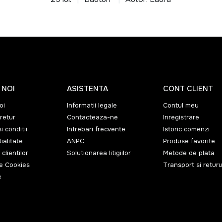
 NOI
ASISTENTA
CONT CLIENT
oi
Informatii legale
Contul meu
retur
Contacteaza-ne
Inregistrare
i conditii
Intrebari frecvente
Istoric comenzi
ialitate
ANPC
Produse favorite
 clientilor
Solutionarea litigiilor
Metode de plata
de Cookies
Transport si returu
e