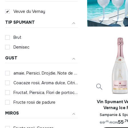
Veuve du Vernay
TIP SPUMANT
Brut
Demisec
GUST
amaie, Piersici, Drojdie, Note de paine, Miere, Pere
Coacaze rosii, Aroma dulce, Citrice, Capsuni
Fructat, Piersica, Flori de portocal, Fructe albe, Flori de camp, Caise
Vin Spumant V
Fructe rosii de padure
Vernay Ice
MIROS
Demisec 0
Sampanie & Sp
,7
55
,79
69
RON