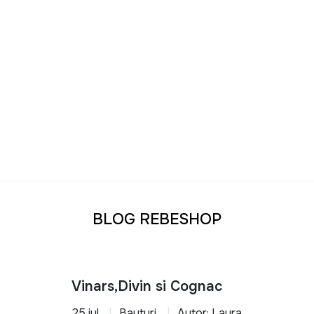
BLOG REBESHOP
Vinars,Divin si Cognac
25 iul.
Bauturi
Autor: Laura