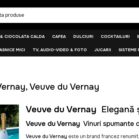
 & CIOCOLATA CALDA
CAFEA
DULCIURI
COCKTAILURI
SNICE MICI
TV, AUDIO-VIDEO & FOTO
JUCARII
SISTEME 
Vernay, Veuve du Vernay
Veuve du Vernay
Eleganță ș
Veuve du Vernay
Vinuri spumante d
Veuve du Vernay
este un brand francez renumit,