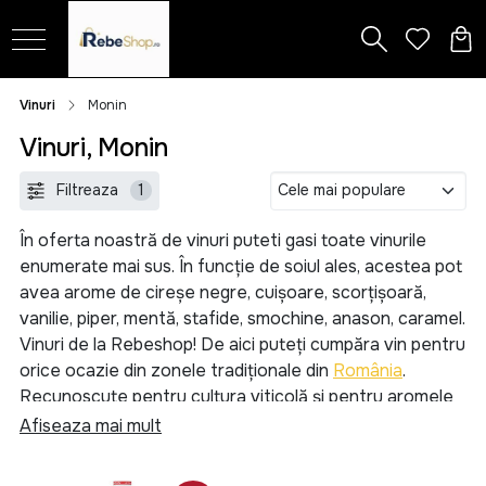
Vinuri
Monin
Vinuri, Monin
Filtreaza
1
În oferta noastră de vinuri puteti gasi toate vinurile
enumerate mai sus. În funcție de soiul ales, acestea pot
avea arome de cireșe negre, cuișoare, scorțișoară,
vanilie, piper, mentă, stafide, smochine, anason, caramel.
Vinuri de la Rebeshop! De aici puteți cumpăra vin pentru
orice ocazie din zonele tradiționale din
România
.
Recunoscute pentru cultura viticolă și pentru aromele
îmbuteliate pentru toți iubitorii acestei băuturi nobile.
Afiseaza mai mult
Dar și vin din import, premiate la nivel internațional,
precum sunt cele din Franța. Nu ținem cont de distanțe