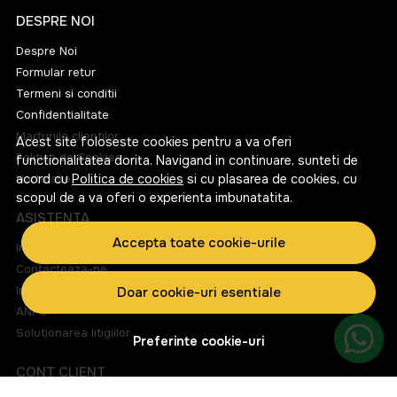
DESPRE NOI
Despre Noi
Formular retur
Termeni si conditii
Confidentialitate
Marturiile clientilor
Acest site foloseste cookies pentru a va oferi
Politica de Cookies
functionalitatea dorita. Navigand in continuare, sunteti de
acord cu
Harta site
Politica de cookies
si cu plasarea de cookies, cu
scopul de a va oferi o experienta imbunatatita.
ASISTENTA
Accepta toate cookie-urile
Informatii legale
Contacteaza-ne
Intrebari frecvente
Doar cookie-uri esentiale
ANPC
Solutionarea litigiilor
Preferinte cookie-uri
CONT CLIENT