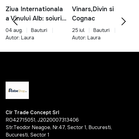
Ziua Internationala
Vinars,Divin si
a Vinului Alb: soiuri,
Cognac
servire si asocieri
04 aug.
Bauturi
25 iul.
Bauturi
culinare
Autor: Laura
Autor: Laura
Clr Trade Concept Srl
RO42715051, J2020007313406
Str.Teodor Neagoe, Nr.47, Sector 1, Bucuresti,
Bucuresti, Sector 1