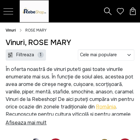
Vinuri
ROSE MARY
Vinuri, ROSE MARY
Filtreaza
1
În oferta noastră de vinuri puteti gasi toate vinurile
enumerate mai sus. În funcție de soiul ales, acestea pot
avea arome de cireșe negre, cuișoare, scorțișoară,
vanilie, piper, mentă, stafide, smochine, anason, caramel.
Vinuri de la Rebeshop! De aici puteți cumpăra vin pentru
orice ocazie din zonele tradiționale din
România
.
Recunoscute pentru cultura viticolă și pentru aromele
îmbuteliate pentru toți iubitorii acestei băuturi nobile.
Afiseaza mai mult
Dar și vin din import, premiate la nivel internațional,
precum sunt cele din Franța. Nu ținem cont de distanțe