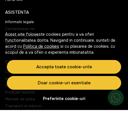
ASISTENTA
Informatii legale
Contacteaza-ne
Acest site foloseste cookies pentru a va oferi
Intrebari frecvente
functionalitatea dorita. Navigand in continuare, sunteti de
ANPC
acord cu
Politica de cookies
si cu plasarea de cookies, cu
Solutionarea litigiilor
scopul de a va oferi o experienta imbunatatita.
CONT CLIENT
Accepta toate cookie-urile
Contul meu
Inregistrare
Doar cookie-uri esentiale
Istoric comenzi
Produse favorite
Preferinte cookie-uri
Metode de plata
Transport si retururi
ABONEAZA-TE LA NEWSLETTER