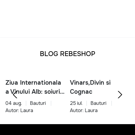
BLOG REBESHOP
Ziua Internationala
Vinars,Divin si
a Vinului Alb: soiuri,
Cognac
servire si asocieri
04 aug.
Bauturi
25 iul.
Bauturi
culinare
Autor: Laura
Autor: Laura