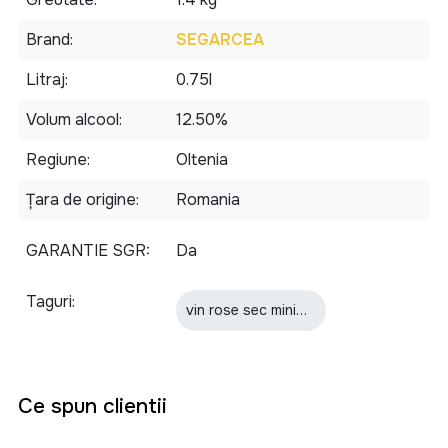
Brand
SEGARCEA
Litraj
0.75l
Volum alcool
12.50%
Regiune
Oltenia
Țara de origine
Romania
GARANTIE SGR
Da
Taguri
vin rose sec minima moralia speranta domeniul coroanei segarcea 0.75l
Ce spun clientii