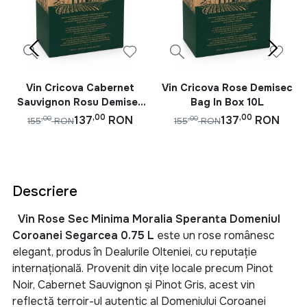
Vin Cricova Cabernet
Vin Cricova Rose Demisec
Sauvignon Rosu Demisec
Bag In Box 10L
Bag In Box 10L
,00
,00
137
RON
137
RON
,00
,00
155
RON
155
RON
Descriere
Vin Rose Sec Minima Moralia Speranta Domeniul
Coroanei Segarcea 0.75 L
este un rose românesc
elegant, produs în Dealurile Olteniei, cu reputație
internațională. Provenit din vițe locale precum Pinot
Noir, Cabernet Sauvignon și Pinot Gris, acest vin
reflectă terroir-ul autentic al Domeniului Coroanei