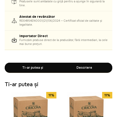
Produsele sunt ambalate cu grijă pentru a ajunge în siguranță la
tine.
Atestat de revânzător
RO04954EN0001/21/06/2024 — Certificat oficial de calitate și
legalitate.
Importator Direct
Furnizăm produse direct de la producător, fără intermediari, la cele
mai bune prețuri.
Ti-ar putea și
Descriere
Ti-ar putea și
11%
11%