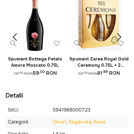
Spumant Bottega Petalo
Spumant Zarea Royal Gold
Amore Moscato 0.75L
Ceremony 0.75L + 2
Pahare
,00
,99
59
RON
81
RON
,00
,58
79
RON
101
RON
Detalii
SKU
5941968000723
Categorii
Vinuri
,
Segarcea
,
Rose
Greutate
1.4 kg