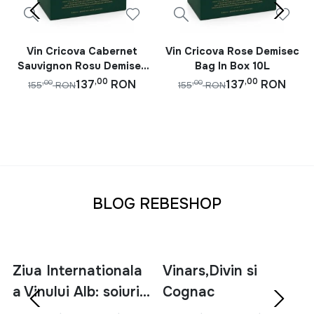
Vin Cricova Cabernet
Vin Cricova Rose Demisec
Sauvignon Rosu Demisec
Bag In Box 10L
Bag In Box 10L
,00
,00
137
RON
137
RON
,00
,00
155
RON
155
RON
BLOG REBESHOP
Ziua Internationala
Vinars,Divin si
a Vinului Alb: soiuri,
Cognac
servire si asocieri