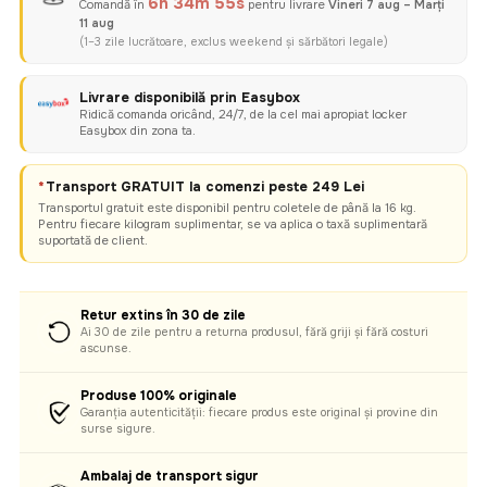
6h 34m 54s
Comandă în
pentru livrare
Vineri 7 aug – Marți
11 aug
(1–3 zile lucrătoare, exclus weekend și sărbători legale)
Livrare disponibilă prin Easybox
Ridică comanda oricând, 24/7, de la cel mai apropiat locker
Easybox din zona ta.
*
Transport GRATUIT la comenzi peste 249 Lei
Transportul gratuit este disponibil pentru coletele de până la 16 kg.
Pentru fiecare kilogram suplimentar, se va aplica o taxă suplimentară
suportată de client.
Retur extins în 30 de zile
Ai 30 de zile pentru a returna produsul, fără griji și fără costuri
ascunse.
Produse 100% originale
Garanția autenticității: fiecare produs este original și provine din
surse sigure.
Ambalaj de transport sigur