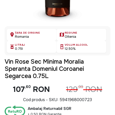
ȚARA DE ORIGINE
REGIUNE
Romania
Oltenia
LITRAJ
VOLUM ALCOOL
0.75l
12.50%
Vin Rose Sec Minima Moralia
Speranta Domeniul Coroanei
Segarcea 0.75L
107
,60
RON
129
,99
RON
Cod produs - SKU
5941968000723
Ambalaj Returnabil SGR
+ 0.50 RON Garantie