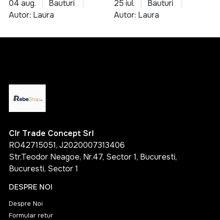
04 aug.
Bauturi
25 iul.
Bauturi
culinare
Autor: Laura
Autor: Laura
Clr Trade Concept Srl
RO42715051, J2020007313406
Str.Teodor Neagoe, Nr.47, Sector 1, Bucuresti,
Bucuresti, Sector 1
DESPRE NOI
Despre Noi
Formular retur