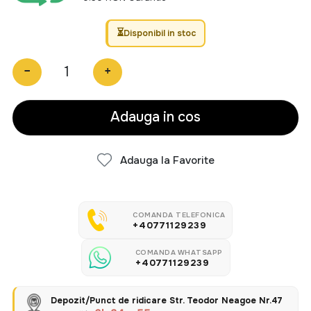
Disponibil in stoc
−
+
Adauga in cos
Adauga la Favorite
COMANDA TELEFONICA
+40771129239
COMANDA WHATSAPP
+40771129239
Depozit/Punct de ridicare Str. Teodor Neagoe Nr.47