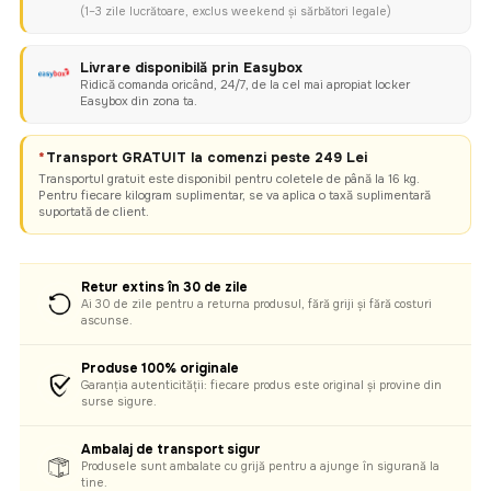
(1–3 zile lucrătoare, exclus weekend și sărbători legale)
Livrare disponibilă prin Easybox
Ridică comanda oricând, 24/7, de la cel mai apropiat locker
Easybox din zona ta.
*
Transport GRATUIT la comenzi peste 249 Lei
Transportul gratuit este disponibil pentru coletele de până la 16 kg.
Pentru fiecare kilogram suplimentar, se va aplica o taxă suplimentară
suportată de client.
Retur extins în 30 de zile
Ai 30 de zile pentru a returna produsul, fără griji și fără costuri
ascunse.
Produse 100% originale
Garanția autenticității: fiecare produs este original și provine din
surse sigure.
Ambalaj de transport sigur
Produsele sunt ambalate cu grijă pentru a ajunge în siguranță la
tine.