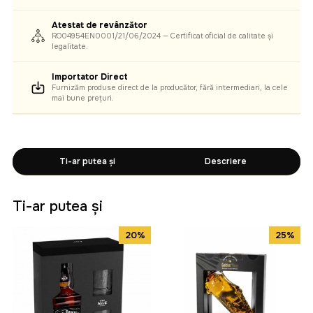
Atestat de revânzător
RO04954EN0001/21/06/2024 — Certificat oficial de calitate și
legalitate.
Importator Direct
Furnizăm produse direct de la producător, fără intermediari, la cele
mai bune prețuri.
Ti-ar putea și
Descriere
Ti-ar putea și
20%
25%