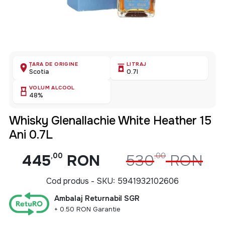
ȚARA DE ORIGINE
LITRAJ
Scotia
0.7l
VOLUM ALCOOL
48%
Whisky Glenallachie White Heather 15
Ani 0.7L
445
,00
RON
530
,00
RON
Cod produs - SKU
5941932102606
Ambalaj Returnabil SGR
+ 0.50 RON Garantie