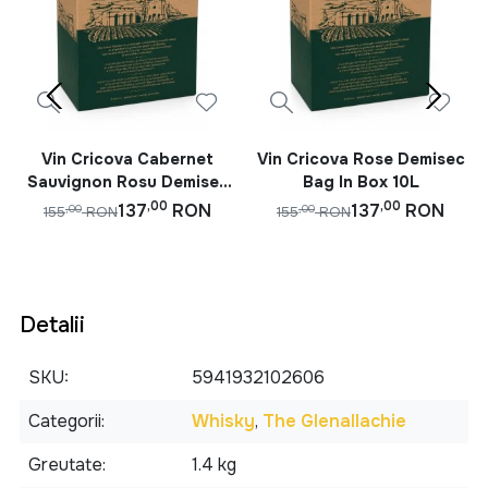
Vin Cricova Cabernet
Vin Cricova Rose Demisec
Sauvignon Rosu Demisec
Bag In Box 10L
Bag In Box 10L
,00
,00
137
RON
137
RON
,00
,00
155
RON
155
RON
Detalii
SKU
5941932102606
Categorii
Whisky
,
The Glenallachie
Greutate
1.4 kg