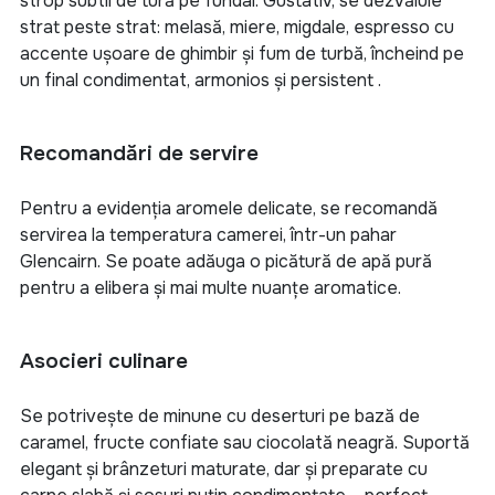
strop subtil de tură pe fundal
.
Gustativ, se dezvăluie
strat peste strat: melasă, miere, migdale, espresso cu
accente ușoare de ghimbir și fum de turbă, încheind pe
un final condimentat, armonios și persistent
.
Recomandări de servire
Pentru a evidenția aromele delicate, se recomandă
servirea la temperatura camerei, într-un pahar
Glencairn. Se poate adăuga o picătură de apă pură
pentru a elibera și mai multe nuanțe aromatice.
Asocieri culinare
Se potrivește de minune cu deserturi pe bază de
caramel, fructe confiate sau ciocolată neagră. Suportă
elegant și brânzeturi maturate, dar și preparate cu