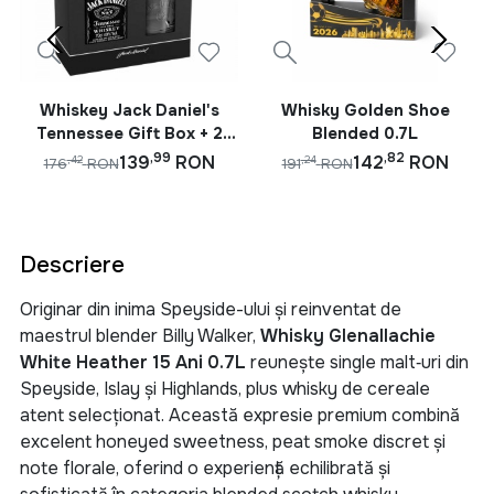
Whiskey Jack Daniel's
Whisky Golden Shoe
Tennessee Gift Box + 2
Blended 0.7L
Pahare 0.7L
,99
,82
139
RON
142
RON
,42
,24
176
RON
191
RON
Descriere
Originar din inima Speyside-ului și reinventat de
maestrul blender Billy Walker,
Whisky Glenallachie
White Heather 15 Ani 0.7L
reunește single malt‑uri din
Speyside, Islay și Highlands, plus whisky de cereale
atent selecționat. Această expresie premium combină
excelent
honeyed sweetness
,
peat smoke
discret și
note florale
, oferind o experiență echilibrată și