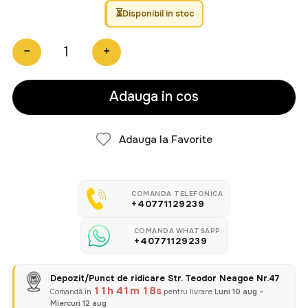
Disponibil in stoc
−
+
Adauga in cos
Adauga la Favorite
COMANDA TELEFONICA
+40771129239
COMANDA WHATSAPP
+40771129239
Depozit/Punct de ridicare Str. Teodor Neagoe Nr.47
11h 41m 17s
Comandă în
pentru livrare
Luni 10 aug –
Miercuri 12 aug