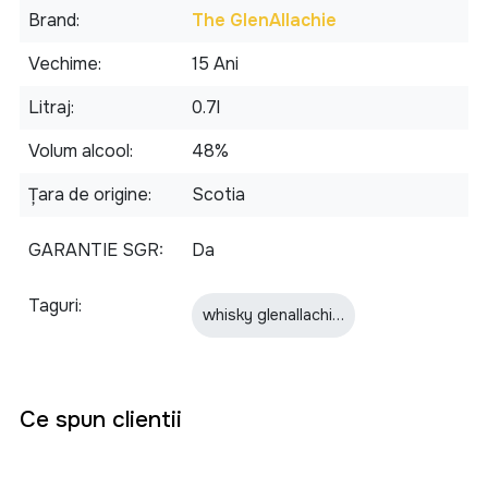
Brand
The GlenAllachie
Vechime
15 Ani
Litraj
0.7l
Volum alcool
48%
Țara de origine
Scotia
GARANTIE SGR
Da
Taguri
whisky glenallachie white heather 15 ani
Ce spun clientii