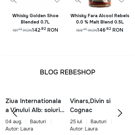
Whisky Golden Shoe
Whisky Fara Alcool Rebels
Blended 0.7L
0.0 % Malt Blend 0.5L
,82
,62
142
RON
146
RON
,24
,00
191
RON
168
RON
BLOG REBESHOP
Ziua Internationala
Vinars,Divin si
a Vinului Alb: soiuri,
Cognac
servire si asocieri
04 aug.
Bauturi
25 iul.
Bauturi
culinare
Autor: Laura
Autor: Laura