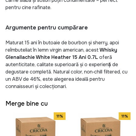
carne slabă și sosuri puțin condimentate – perfect
pentru cine rafinate.
Argumente pentru cumpărare
Maturat 15 ani în butoaie de bourbon și sherry, apoi
reîmbuteliat în lemn virgin american, acest
Whisky
Glenallachie White Heather 15 Ani 0.7L
oferă
autenticitate, calitate superioară și o experiență de
degustare completă. Natural color, non‑chill filtered, cu
un ABV de 46%, este alegerea ideală pentru
connaisseuri și colecționari
.
Merge bine cu
11%
11%