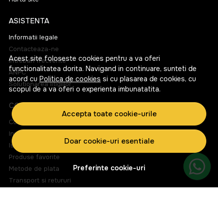
ASISTENTA
Informatii legale
Contacteaza-ne
Acest site foloseste cookies pentru a va oferi
Intrebari frecvente
functionalitatea dorita. Navigand in continuare, sunteti de
ANPC
acord cu
Politica de cookies
si cu plasarea de cookies, cu
Solutionarea litigiilor
scopul de a va oferi o experienta imbunatatita.
CONT CLIENT
Accepta toate cookie-urile
Contul meu
Inregistrare
Doar cookie-uri esentiale
Istoric comenzi
Produse favorite
Preferinte cookie-uri
Metode de plata
Transport si retururi
ABONEAZA-TE LA NEWSLETTER