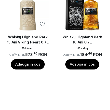
Baileys Irish Cream este băutura perfecta pentru
petrecerile somptuoase, însă poate reprezenta o doza
de răsfăț binemeritat într-o zi de weekend. Mireasma
puternica de cafea învăluită perfect de parfumul intens
al whisky-ului învechit aduce o poveste frumoasă greu
Whisky Highland Park
Whisky Highland Park
de uitat.
15 Ani Viking Heart 0.7L
10 Ani 0.7L
Whisky
Whisky
,70
,46
573
RON
184
RON
,07
,87
631
RON
208
RON
Adauga in cos
Adauga in cos