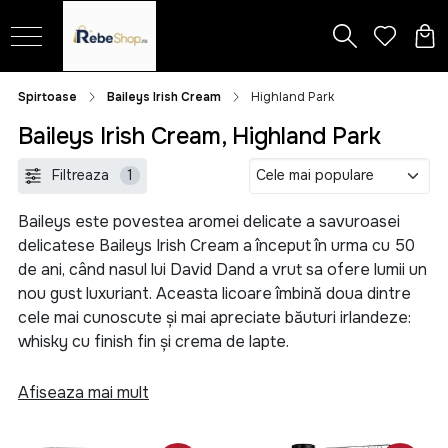
Spirtoase
Baileys Irish Cream
Highland Park
Baileys Irish Cream, Highland Park
Filtreaza
1
Baileys este povestea aromei delicate a savuroasei
delicatese Baileys Irish Cream a început în urma cu 50
de ani, când nasul lui David Dand a vrut sa ofere lumii un
nou gust luxuriant. Aceasta licoare îmbină doua dintre
cele mai cunoscute și mai apreciate băuturi irlandeze:
whisky cu finish fin și crema de lapte.
De la versiunea creata cu un mixer obișnuit de
Afiseaza mai mult
bucătărie la forma actuală se remarcă perseverența și
pasiunea pentru lucruri fine. Întrucât acest amestec