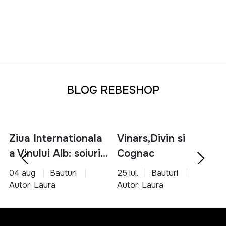
BLOG REBESHOP
Ziua Internationala
Vinars,Divin si
a Vinului Alb: soiuri,
Cognac
servire si asocieri
04 aug.
Bauturi
25 iul.
Bauturi
culinare
Autor: Laura
Autor: Laura