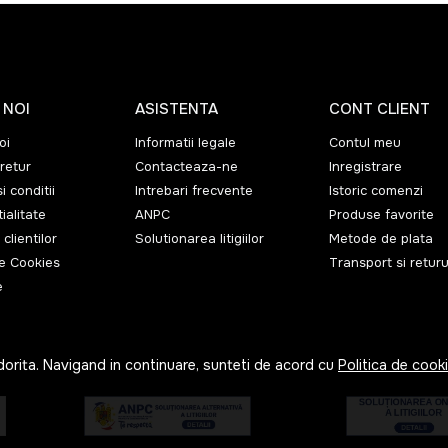
 NOI
ASISTENTA
CONT CLIENT
oi
Informatii legale
Contul meu
retur
Contacteaza-ne
Inregistrare
i conditii
Intrebari frecvente
Istoric comenzi
ialitate
ANPC
Produse favorite
 clientilor
Solutionarea litigiilor
Metode de plata
de Cookies
Transport si returu
e
dorita. Navigand in continuare, sunteti de acord cu
Politica de cook