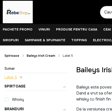
PACHETE PROMO
VINURI
PRODUSE PENTRU CASA
CEAI
SIROPURI
SAMPANIE & SPUMANTE
TOPPING
ELECTROCA
Spirtoase
Baileys Irish Cream
Label 5
Baileys Iri
Sumar
Label 5
SPIRTOASE
Baileys este povest
Dand a vrut sa ofer
whisky cu finish fin
Whisky
De la versiunea cre
BRANDURI