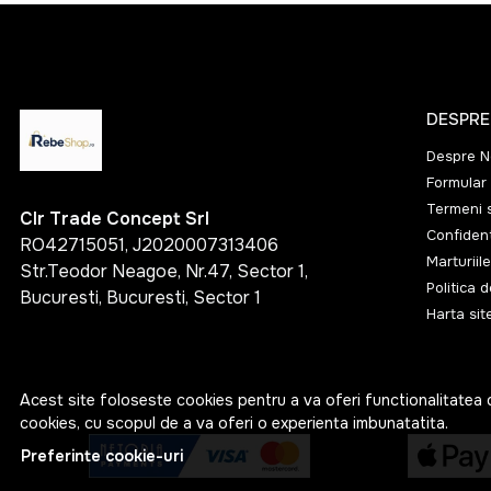
Carolans
CARPATHIAN
Casa Noble
DESPRE
Cazcabel
Despre N
CHIVAS
Formular 
Termeni s
Cinzano
Clr Trade Concept Srl
Confident
RO42715051, J2020007313406
Ciroc
Marturiile
Str.Teodor Neagoe, Nr.47, Sector 1,
Citadelle
Politica 
Bucuresti, Bucuresti, Sector 1
Harta sit
Cognac Croizet
Cognac Deau
Connemara
Acest site foloseste cookies pentru a va oferi functionalitatea 
cookies, cu scopul de a va oferi o experienta imbunatatita.
COURVOUSIER
Preferinte cookie-uri
Cream Heroes