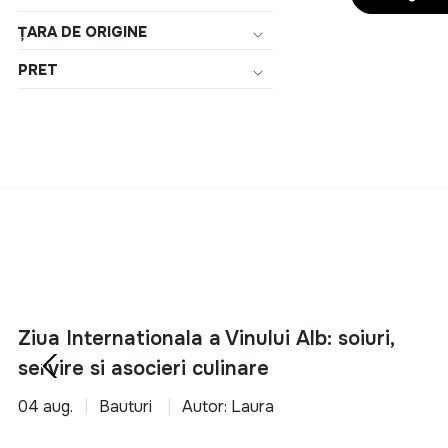
Bran
ȚARA DE ORIGINE
Brancoveanu
PRET
Bulleit
Bumbu
Bushmills
Caffo
CAMPARI
Camus
Canerock Rum
Caol Ila
Ziua Internationala a Vinului Alb: soiuri,
servire si asocieri culinare
Captain Morgan
Cardhu
04 aug.
Bauturi
Autor: Laura
Carlos I