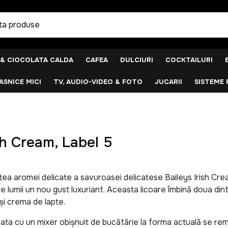
 & CIOCOLATA CALDA
CAFEA
DULCIURI
COCKTAILURI
SNICE MICI
TV, AUDIO-VIDEO & FOTO
JUCARII
SISTEME 
sh Cream, Label 5
ea aromei delicate a savuroasei delicatese Baileys Irish Crea
e lumii un nou gust luxuriant. Aceasta licoare îmbină doua din
 și crema de lapte.
ata cu un mixer obișnuit de bucătărie la forma actuală se rem