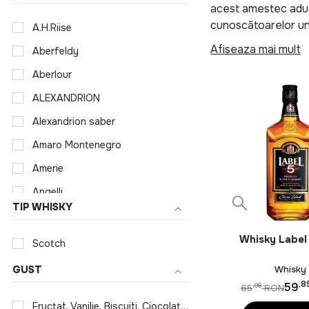
acest amestec aduc
cunoscătoarelor un
A.H.Riise
Afiseaza mai mult
Aberfeldy
Aroma intensă este 
consumatorii din în
Aberlour
utilizând lapte pro
ALEXANDRION
ingredientele secre
Alexandrion saber
În sticlele cu aspe
Amaro Montenegro
acea poveste minuna
Amerie
Baileys Irish Cream
weekend. Mireasma 
Angelli
uitat.
TIP WHISKY
Angostura
APEROL
Whisky Label 
Scotch
Ararat
Whisky
GUST
,8
Ardbeg
59
,98
65
RON
Fructat, Vanilie, Biscuiti, Ciocolata, Fum