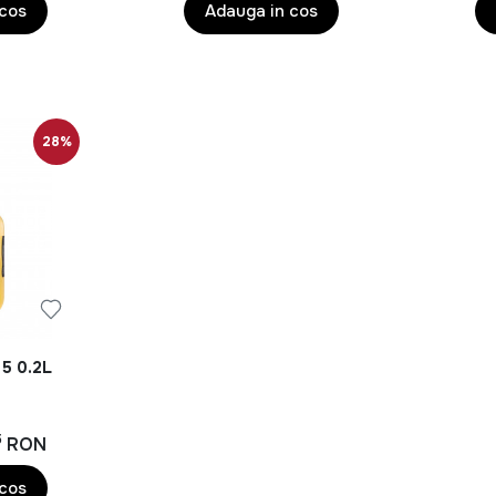
 cos
Adauga in cos
28%
 5 0.2L
5
RON
 cos