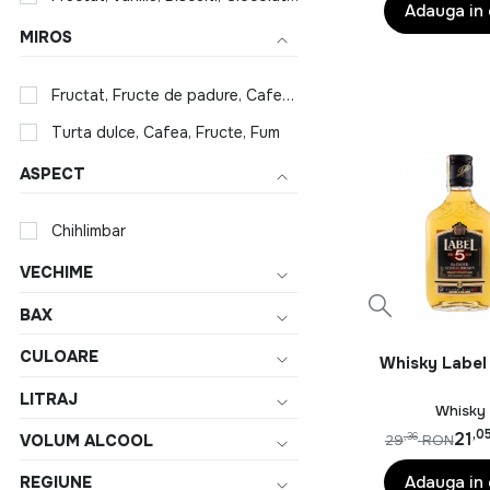
Armagnac Baron Gaston Legrand
Adauga in
MIROS
Arran
Bacardi
Fructat, Fructe de padure, Cafea, Arome florale si parfumate
BAILEYS
Turta dulce, Cafea, Fructe, Fum
BALLANTINE'S
ASPECT
Barcelo
Bardar
Chihlimbar
Beefeater Gin
VECHIME
Beluga
BAX
Bombay Sapphire
CULOARE
Whisky Label
Borghetti
LITRAJ
Bottega
Whisky
,0
21
,36
VOLUM ALCOOL
29
RON
Bourbon Woodford
Adauga in
REGIUNE
Bowmore