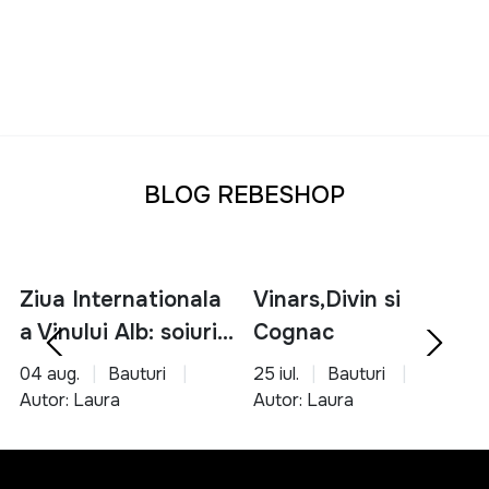
BLOG REBESHOP
Ziua Internationala
Vinars,Divin si
a Vinului Alb: soiuri,
Cognac
servire si asocieri
04 aug.
Bauturi
25 iul.
Bauturi
culinare
Autor: Laura
Autor: Laura