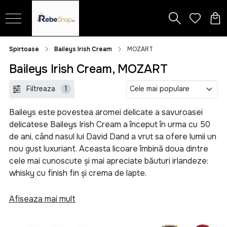
Spirtoase
Baileys Irish Cream
MOZART
Baileys Irish Cream, MOZART
Filtreaza
1
Baileys este povestea aromei delicate a savuroasei
delicatese Baileys Irish Cream a început în urma cu 50
de ani, când nasul lui David Dand a vrut sa ofere lumii un
nou gust luxuriant. Aceasta licoare îmbină doua dintre
cele mai cunoscute și mai apreciate băuturi irlandeze:
whisky cu finish fin și crema de lapte.
De la versiunea creata cu un mixer obișnuit de
Afiseaza mai mult
bucătărie la forma actuală se remarcă perseverența și
pasiunea pentru lucruri fine. Întrucât acest amestec