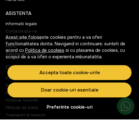
ASISTENTA
Informatii legale
Contacteaza-ne
Acest site foloseste cookies pentru a va oferi
Intrebari frecvente
functionalitatea dorita. Navigand in continuare, sunteti de
ANPC
acord cu
Politica de cookies
si cu plasarea de cookies, cu
Solutionarea litigiilor
scopul de a va oferi o experienta imbunatatita.
CONT CLIENT
Accepta toate cookie-urile
Contul meu
Inregistrare
Doar cookie-uri esentiale
Istoric comenzi
Produse favorite
Preferinte cookie-uri
Metode de plata
Transport si retururi
ABONEAZA-TE LA NEWSLETTER