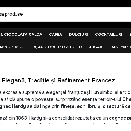
 & CIOCOLATA CALDA
CAFEA
DULCIURI
COCKTAILURI
SNICE MICI
TV, AUDIO-VIDEO & FOTO
JUCARII
SISTEME 
leganță, Tradiție și Rafinament Francez
 expresia supremă a eleganței franțuzești, un simbol al
art d
re sticlă spune o poveste, surprinzând esența terroir-ului
Cha
gnac Hardy
se distinge prin
finețe, echilibru și o textură ca
ează din
1863
, Hardy și-a consolidat reputația ca un
cognac p
ntreaga lume.
Fie că este servit la o degustare intimă sa