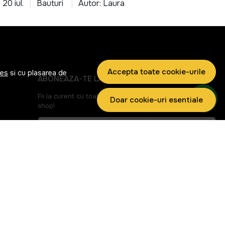
20 iul.
Bauturi
Autor: Laura
Accepta toate cookie-urile
ies
si cu plasarea de
ABONEAZA-TE LA NEWSLETTER
Fii la curent cu toate promotiile si produsele noi din
Doar cookie-uri esentiale
shop!
Email
ri
Aboneaza-te