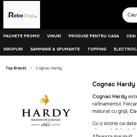
PACHETE PROMO
VINURI
PRODUSE PENTRU CASA
CEAI
SIROPURI
SAMPANIE & SPUMANTE
TOPPING
ELECTROCA
Top Brands
Cognac Hardy
Cognac Hardy E
Cognac Hardy
este
rafinamentul. Fieca
maturat cu grijă,
Co
Cu o istorie ce dat
vinars și divin
din î
Afiseaza mai mult