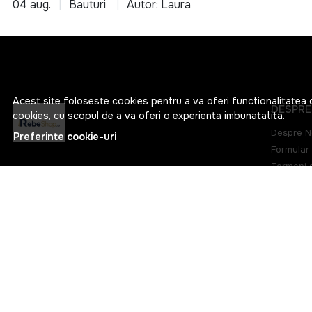
04 aug.
Bauturi
Autor: Laura
Acest site foloseste cookies pentru a va oferi functionalitatea 
DESPRE
cookies, cu scopul de a va oferi o experienta imbunatatita.
Despre N
Preferinte cookie-uri
Formular 
Termeni s
Clr Trade Concept Srl
Confident
RO42715051, J2020007313406
Marturiile
Str.Teodor Neagoe, Nr.47, Sector 1,
Politica 
Bucuresti, Bucuresti, Sector 1
Harta sit