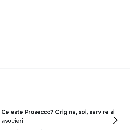
 bază în cocktailuri fine.
e oferă un
buchet complex
de arome:
petale de
ectă măiestria artizanilor Hardy.
.
de excepție
,
Cognac Hardy
este alegerea perfectă.
 de rafinamentul și eleganța unui
brandy
de clasă
Ce este Prosecco? Origine, soi, servire si
asocieri