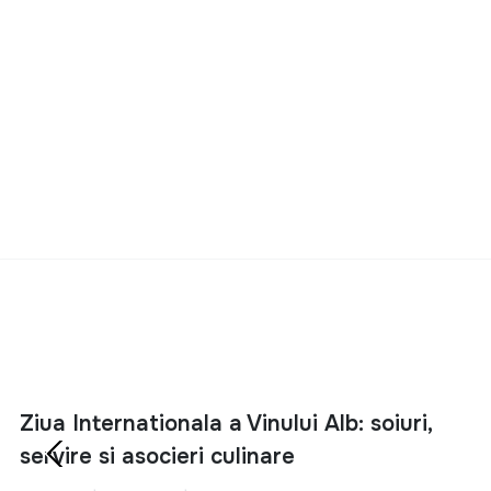
condimente
oferă u
Recomandare de s
Hardy XO Rare 
Un
cognac de lux
,
trandafir, curmale
Recomandare de s
Descoperă Cog
Dacă ești în căutar
Descoperă întreag
mondială.
Ziua Internationala a Vinului Alb: soiuri,
servire si asocieri culinare