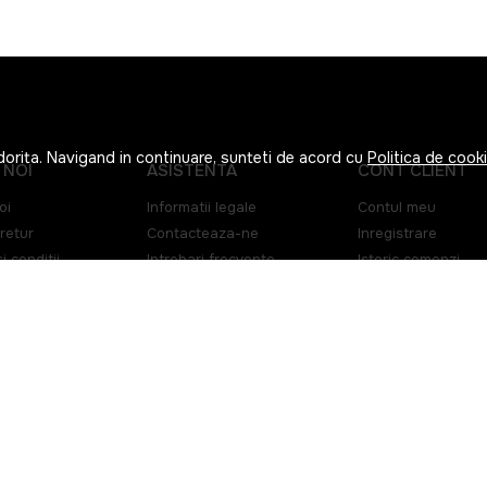
dorita. Navigand in continuare, sunteti de acord cu
Politica de cook
 NOI
ASISTENTA
CONT CLIENT
oi
Informatii legale
Contul meu
retur
Contacteaza-ne
Inregistrare
i conditii
Intrebari frecvente
Istoric comenzi
ialitate
ANPC
Produse favorite
 clientilor
Solutionarea litigiilor
Metode de plata
de Cookies
Transport si returu
e