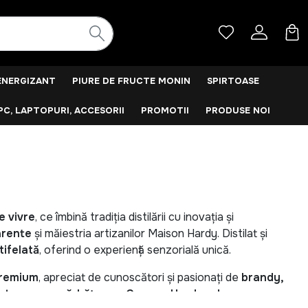
ENERGIZANT
PIURE DE FRUCTE MONIN
SPIRTOASE
PC, LAPTOPURI, ACCESORII
PROMOTII
PRODUSE NOI
e vivre
, ce îmbină tradiția distilării cu inovația și
rente
și măiestria artizanilor Maison Hardy. Distilat și
tifelată
, oferind o experiență senzorială unică.
remium
, apreciat de cunoscători și pasionați de
brandy,
u într-o mare sărbătoare, Cognac Hardy aduce un