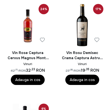
24%
17%
Vin Rose Ceptura
Vin Rosu Demisec
Cervus Magnus Monte
Crama Ceptura Astrum
Rose 0.75L
Cervi Cabernet
Vinuri
Vinuri
Sauvignon 0.75L
,23
,35
32
RON
19
RON
,71
,38
42
RON
23
RON
Adauga in cos
Adauga in cos
6%