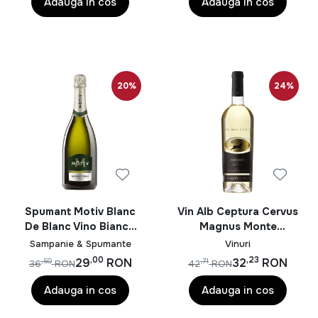
Adauga in cos
Adauga in cos
20%
24%
Spumant Motiv Blanc
Vin Alb Ceptura Cervus
De Blanc Vino Bianco
Magnus Monte
Spumante Extra Dry
Chradonnay 0.75L
Sampanie & Spumante
Vinuri
DOC 0.75L
,00
,23
29
RON
32
RON
,50
,71
36
RON
42
RON
Adauga in cos
Adauga in cos