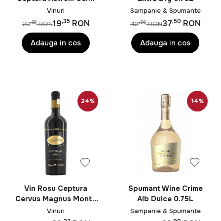
Feteasca Neagra 0.75L
Vinuri
Sampanie & Spumante
,35
,50
19
RON
37
RON
,38
,50
23
RON
43
RON
Adauga in cos
Adauga in cos
24%
14%
Vin Rosu Ceptura
Spumant Wine Crime
Cervus Magnus Monte
Alb Dulce 0.75L
Feteasca Neagra 0.75L
Vinuri
Sampanie & Spumante