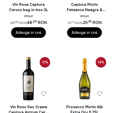
Vin Rose Ceptura
Ceptura Motiv
Cervus bag in box 3L
Feteasca Neagra &
Cabernet Sauvignon
Vinuri
Vinuri
Demisec 0.75L
,20
,81
48
RON
25
RON
,00
,11
68
RON
37
RON
Adauga in cos
Adauga in cos
17%
13%
Vin Rosu Sec Crama
Prosecco Motiv Alb
Ceptura Astrum Cervi
Extra Dry 0.75L