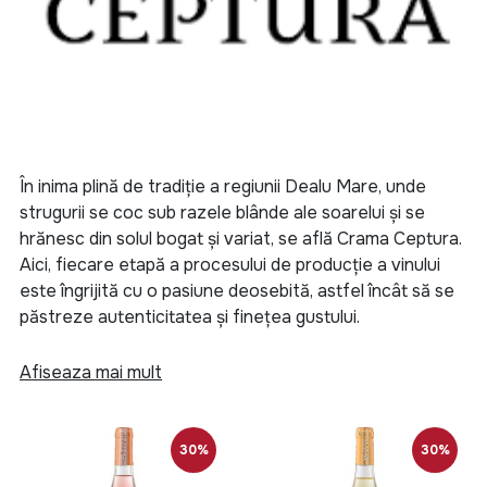
În inima plină de tradiție a regiunii Dealu Mare, unde
strugurii se coc sub razele blânde ale soarelui și se
hrănesc din solul bogat și variat, se află Crama Ceptura.
Aici, fiecare etapă a procesului de producție a vinului
este îngrijită cu o pasiune deosebită, astfel încât să se
păstreze autenticitatea și finețea gustului.
Crama Ceptura este mai mult decât un simplu loc de
Afiseaza mai mult
producție a vinului. Este o poveste despre respectul
față de natură și despre îmbinarea armonioasă între
tradiție și inovație. De la începuturile umile în localitatea
30%
30%
ce-i poartă numele, Crama Ceptura s-a ridicat treptat