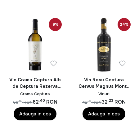
9%
24%
Vin Crama Ceptura Alb
Vin Rosu Ceptura
de Ceptura Rezerva
Cervus Magnus Monte
0.75L 13.5%
Syrah 0.75L
Crama Ceptura
Vinuri
,40
,23
62
RON
32
RON
,99
,71
68
RON
42
RON
Adauga in cos
Adauga in cos