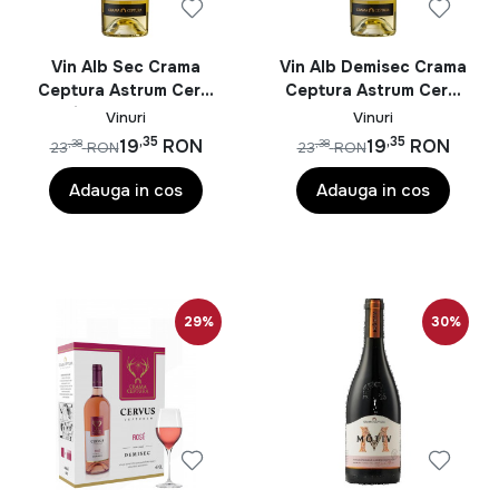
Vin Alb Sec Crama
Vin Alb Demisec Crama
Ceptura Astrum Cervi
Ceptura Astrum Cervi
Sauvignon Blanc 0.75L
Feteasca Regala 0.75L
Vinuri
Vinuri
,35
,35
19
RON
19
RON
,38
,38
23
RON
23
RON
Adauga in cos
Adauga in cos
29%
30%