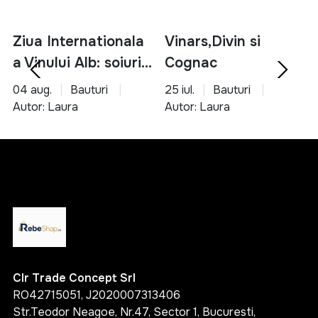
Ziua Internationala
Vinars,Divin si
a Vinului Alb: soiuri,
Cognac
servire si asocieri
04 aug.
Bauturi
25 iul.
Bauturi
culinare
Autor: Laura
Autor: Laura
Clr Trade Concept Srl
RO42715051, J2020007313406
Str.Teodor Neagoe, Nr.47, Sector 1, Bucuresti,