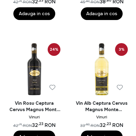
,23
,80
32
RON
38
RON
,71
,60
42
RON
45
RON
Adauga in cos
Adauga in cos
24%
3%
Vin Rosu Ceptura
Vin Alb Ceptura Cervus
Cervus Magnus Monte
Magnus Monte
Merlot 0.75L
Feteasca Regala Sec
Vinuri
Vinuri
0.75L
,23
,23
32
RON
32
RON
,71
,50
42
RON
33
RON