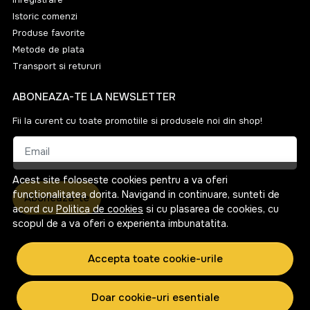
Istoric comenzi
Produse favorite
Metode de plata
Transport si retururi
ABONEAZA-TE LA NEWSLETTER
Fii la curent cu toate promotiile si produsele noi din shop!
Email
Acest site foloseste cookies pentru a va oferi
functionalitatea dorita. Navigand in continuare, sunteti de
Aboneaza-te
acord cu
Politica de cookies
si cu plasarea de cookies, cu
scopul de a va oferi o experienta imbunatatita.
Accepta toate cookie-urile
Doar cookie-uri esentiale