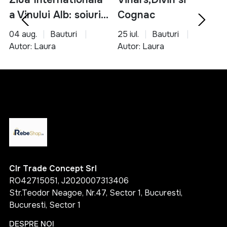
a Vinului Alb: soiuri,
Cognac
servire si asocieri
04 aug.
Bauturi
25 iul.
Bauturi
culinare
Autor: Laura
Autor: Laura
Clr Trade Concept Srl
RO42715051, J2020007313406
Str.Teodor Neagoe, Nr.47, Sector 1, Bucuresti,
Bucuresti, Sector 1
DESPRE NOI