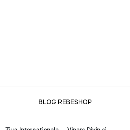
BLOG REBESHOP
Ziua Internationala
Vinars,Divin si