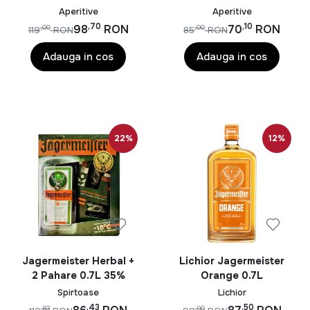
Aperitive
Aperitive
,70
,10
98
RON
70
RON
,00
,00
119
RON
85
RON
Adauga in cos
Adauga in cos
22%
12%
Jagermeister Herbal +
Lichior Jagermeister
2 Pahare 0.7L 35%
Orange 0.7L
Spirtoase
Lichior
,43
,50
,83
,90