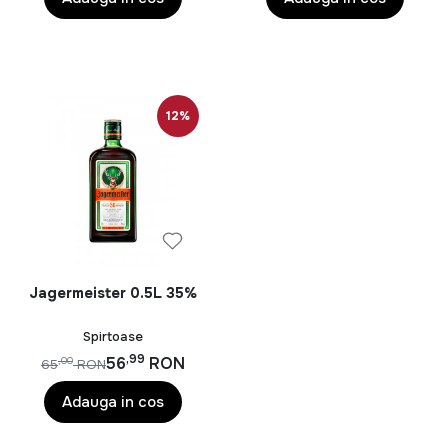
12%
Jagermeister 0.5L 35%
Spirtoase
,99
56
RON
,00
65
RON
Adauga in cos