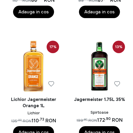
86
RON
87
RON
110
RON
99
RON
Adauga in cos
Adauga in cos
17%
13%
Lichior Jagermeister
Jagermeister 1.75L 35%
Orange 1L
Spirtoase
Lichior
,90
,73
172
RON
110
RON
,80
199
RON
,00
135
RON
Adauga in cos
Adauga in cos