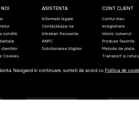
 NOI
ASISTENTA
CONT CLIENT
oi
Informatii legale
Contul meu
retur
Contacteaza-ne
Inregistrare
i conditii
Intrebari frecvente
Istoric comenzi
ialitate
ANPC
Produse favorite
 clientilor
Solutionarea litigiilor
Metode de plata
de Cookies
Transport si returu
e
dorita. Navigand in continuare, sunteti de acord cu
Politica de cook