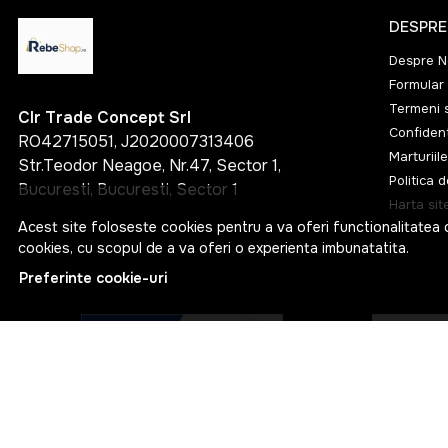
DESPRE
Despre N
Formular 
Termeni s
Clr Trade Concept Srl
Confident
RO42715051, J2020007313406
Marturiile
Str.Teodor Neagoe, Nr.47, Sector 1,
Politica 
Bucuresti, Bucuresti, Sector 1
Harta sit
Acest site foloseste cookies pentru a va oferi functionalitatea 
cookies, cu scopul de a va oferi o experienta imbunatatita.
Preferinte cookie-uri
© RebeShop 2026
Web Design by
NetContrast