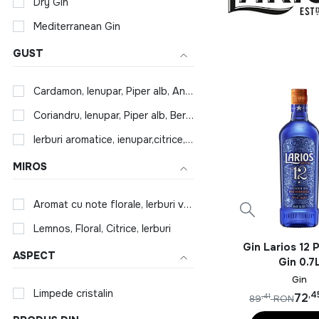
Dry Gin
Mediterranean Gin
GUST
Cardamon, Ienupar, Piper alb, Angelica, Mandarine, Bergamota, Grapefruit, Lime
Coriandru, Ienupar, Piper alb, Bergamota, lamaie, Busuioc, Portocala
Ierburi aromatice, ienupar,citrice,condimente, Mandarine, Coriandru
MIROS
Aromat cu note florale, Ierburi vegetale, ienupar cu accente citrice
Lemnos, Floral, Citrice, Ierburi
Gin Larios 12 
ASPECT
Gin 0.7
Gin
Limpede cristalin
,4
72
,41
89
RON