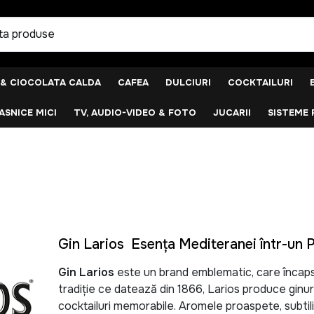
 & CIOCOLATA CALDA
CAFEA
DULCIURI
COCKTAILURI
SNICE MICI
TV, AUDIO-VIDEO & FOTO
JUCARII
SISTEME 
Gin Larios Esența Mediteranei într-un 
Gin Larios
este un brand emblematic, care încapsul
tradiție ce datează din 1866, Larios produce gin
cocktailuri memorabile. Aromele proaspete, subtili