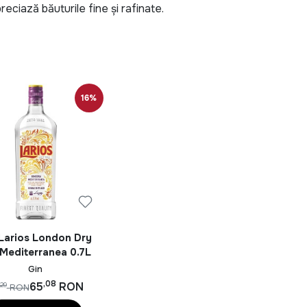
eciază băuturile fine și rafinate.
 și dulce, care aduce în prim-plan aromele mediteraneene.
gin este îmbogățit cu infuzie de căpșuni proaspete.
16%
te.
ădăcină de angelică și floare de portocal.
ar, căpșuni coapte și citrice, urmat de un finish delicat.
 surprinzătoare, fiind perfect pentru serile estivale sau
ondon Dry Gin
y gin premium, caracterizat de subtilitate și savoare. Cu
Larios London Dry
 Mediterranea 0.7L
rice, acest gin inspiră la visare și bucurie de viață.
Gin
,08
65
RON
,29
RON
odenii.