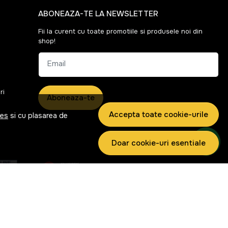
ABONEAZA-TE LA NEWSLETTER
Fii la curent cu toate promotiile si produsele noi din
shop!
Email
ri
Aboneaza-te
Accepta toate cookie-urile
ies
si cu plasarea de
Doar cookie-uri esentiale