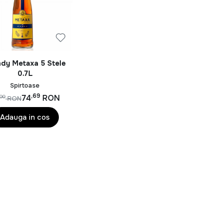
dy Metaxa 5 Stele
0.7L
Spirtoase
,69
74
RON
,00
RON
Adauga in cos