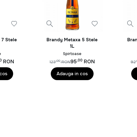
 7 Stele
Brandy Metaxa 5 Stele
Bran
1L
e
Spirtoase
50
,00
RON
95
RON
,00
123
RON
92
 cos
Adauga in cos