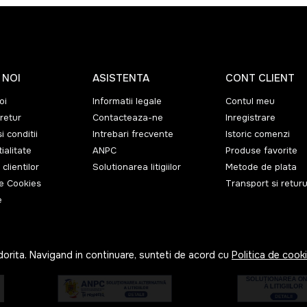
 NOI
ASISTENTA
CONT CLIENT
oi
Informatii legale
Contul meu
retur
Contacteaza-ne
Inregistrare
i conditii
Intrebari frecvente
Istoric comenzi
ialitate
ANPC
Produse favorite
 clientilor
Solutionarea litigiilor
Metode de plata
de Cookies
Transport si returu
e
dorita. Navigand in continuare, sunteti de acord cu
Politica de cook