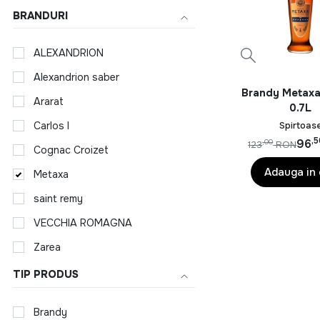
BRANDURI
ALEXANDRION
Alexandrion saber
Brandy Metaxa
Ararat
0.7L
Spirtoas
Carlos I
,
96
,00
123
RON
Cognac Croizet
Adauga in
Metaxa
saint remy
VECCHIA ROMAGNA
Zarea
TIP PRODUS
Brandy