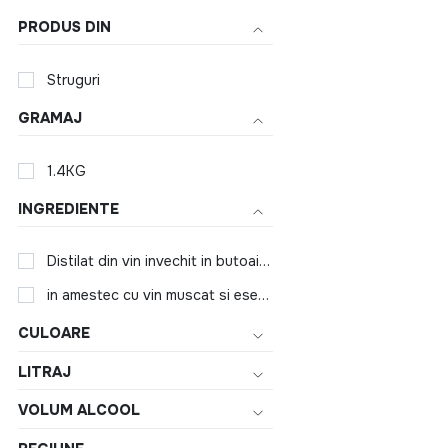
PRODUS DIN
Struguri
GRAMAJ
1.4KG
INGREDIENTE
Distilat din vin invechit in butoaie de stejar
in amestec cu vin muscat si esente de plante.
CULOARE
LITRAJ
VOLUM ALCOOL