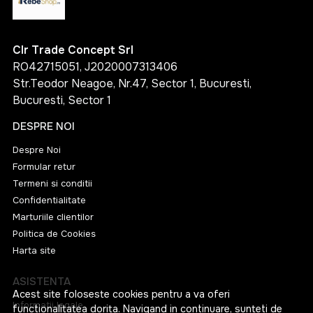
Clr Trade Concept Srl
RO42715051, J2020007313406
Str.Teodor Neagoe, Nr.47, Sector 1, Bucuresti,
Bucuresti, Sector 1
DESPRE NOI
Despre Noi
Formular retur
Termeni si conditii
Confidentialitate
Marturiile clientilor
Politica de Cookies
Harta site
ASISTENTA
Acest site foloseste cookies pentru a va oferi
Informatii legale
functionalitatea dorita. Navigand in continuare, sunteti de