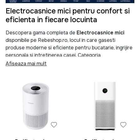
Electrocasnice mici pentru confort si
eficienta in fiecare locuinta
Descopera gama completa de
Electrocasnice mici
disponibile pe Rebeshop.ro, locul in care gasesti
produse moderne si eficiente pentru bucatarie, ingrijire
personala si intretinerea casei. Categoria
Electrocasnice mici
reuneste aparate esentiale care
Afiseaza mai mult
iti simplifica activitatile zilnice si te ajuta sa
economisesti timp, energie si efort.
Indiferent daca ai nevoie de un
cuptor
, un
cuptor cu
microunde
, un
multicooker
, un
blender
, un
tocator
, o
fripteuza
, un
deshidrator de alimente
sau o
masina
de facut paine
, aici vei gasi solutii adaptate nevoilor
fiecarei familii. Selectia noastra include produse de la
branduri apreciate precum
Heinner
si
Rowenta
,
recunoscute pentru fiabilitate, performanta si raportul