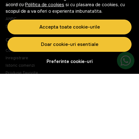
Contacteaza-ne
acord cu
Politica de cookies
si cu plasarea de cookies, cu
scopul de a va oferi o experienta imbunatatita.
Intrebari frecvente
ANPC
Solutionarea litigiilor
Accepta toate cookie-urile
CONT CLIENT
Doar cookie-uri esentiale
Contul meu
Inregistrare
Preferinte cookie-uri
Istoric comenzi
Produse favorite
Metode de plata
Transport si retururi
ABONEAZA-TE LA NEWSLETTER
Fii la curent cu toate promotiile si produsele noi din shop!
Email