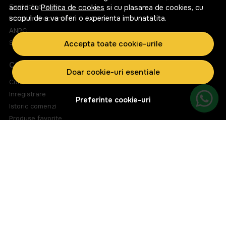
Contacteaza-ne
acord cu
Politica de cookies
si cu plasarea de cookies, cu
scopul de a va oferi o experienta imbunatatita.
Intrebari frecvente
ANPC
Solutionarea litigiilor
Accepta toate cookie-urile
CONT CLIENT
Doar cookie-uri esentiale
Contul meu
Inregistrare
Preferinte cookie-uri
Istoric comenzi
Produse favorite
Metode de plata
Transport si retururi
ABONEAZA-TE LA NEWSLETTER
Fii la curent cu toate promotiile si produsele noi din shop!
Email