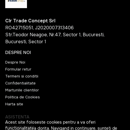
Clr Trade Concept Srl
RO42715051, J2020007313406
Str.Teodor Neagoe, Nr.47, Sector 1, Bucuresti,
Bucuresti, Sector 1
DESPRE NOI
Despre Noi
Formular retur
Termeni si conditii
Confidentialitate
Marturiile clientilor
Politica de Cookies
Harta site
ASISTENTA
Acest site foloseste cookies pentru a va oferi
Informatii legale
functionalitatea dorita. Navigand in continuare, sunteti de