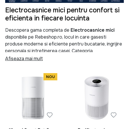
Electrocasnice mici pentru confort si
eficienta in fiecare locuinta
Descopera gama completa de
Electrocasnice mici
disponibile pe Rebeshop.ro, locul in care gasesti
produse moderne si eficiente pentru bucatarie, ingrijire
personala si intretinerea casei. Categoria
Electrocasnice mici
reuneste aparate esentiale care
Afiseaza mai mult
iti simplifica activitatile zilnice si te ajuta sa
economisesti timp, energie si efort.
NOU
Indiferent daca ai nevoie de un
cuptor
, un
cuptor cu
microunde
, un
multicooker
, un
blender
, un
tocator
, o
fripteuza
, un
deshidrator de alimente
sau o
masina
de facut paine
, aici vei gasi solutii adaptate nevoilor
fiecarei familii. Selectia noastra include produse de la
branduri apreciate precum
Heinner
si
Rowenta
,
recunoscute pentru fiabilitate, performanta si raportul