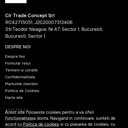
Clr Trade Concept Srl
RO42715051, J2020007313406
Str.Teodor Neagoe, Nr.47, Sector 1, Bucuresti,
Bucuresti, Sector 1
DESPRE NOI
Despre Noi
Formular retur
Termeni si conditii
Confidentialitate
Marturiile clientilor
Politica de Cookies
Harta site
ASISTENTA
Acest site foloseste cookies pentru a va oferi
functionalitatea dorita. Navigand in continuare, sunteti de
Informatii legale
acord cu
Politica de cookies
si cu plasarea de cookies, cu
Contacteaza-ne