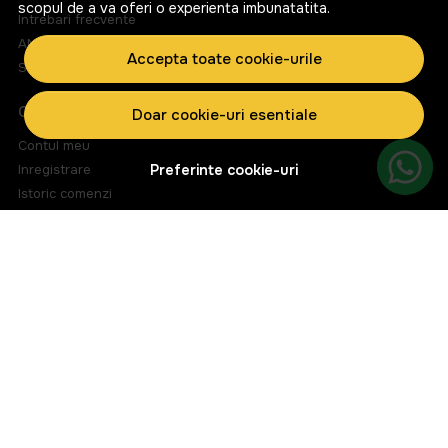
scopul de a va oferi o experienta imbunatatita.
Intrebari frecvente
ANPC
Accepta toate cookie-urile
Solutionarea litigiilor
CONT CLIENT
Doar cookie-uri esentiale
Contul meu
Inregistrare
Preferinte cookie-uri
Istoric comenzi
Produse favorite
Metode de plata
Transport si retururi
ABONEAZA-TE LA NEWSLETTER
Fii la curent cu toate promotiile si produsele noi din shop!
Email