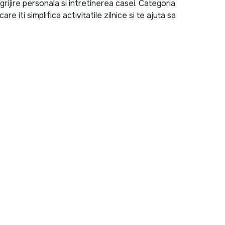
rijire personala si intretinerea casei. Categoria
e iti simplifica activitatile zilnice si te ajuta sa
r cu microunde
, un
multicooker
, un
blender
, un
tocator
,
asina de facut paine
, aici vei gasi solutii adaptate
e produse de la branduri apreciate precum
Heinner
si
anta si raportul excelent calitate-pret.
ngrijirii personale. Poti alege dintre numeroase modele de
eptat parul
,
aparat de coafat
,
epilator
,
periute de dinti
ina ta zilnica de infrumusetare si igiena.
 o gama variata de aparate care transforma gatitul intr-o
ocator electric
,
fripteuza cu aer cald
,
deshidrator
ut paine
, toate sunt concepute pentru a oferi rezultate
inerea locuintei. Poti alege dintre diferite modele de
lor si alte echipamente utile care contribuie la mentinerea