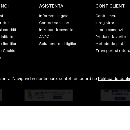
 NOI
ASISTENTA
CONT CLIENT
oi
Informatii legale
Contul meu
retur
Contacteaza-ne
Inregistrare
i conditii
Intrebari frecvente
Istoric comenzi
ialitate
ANPC
Produse favorite
 clientilor
Solutionarea litigiilor
Metode de plata
de Cookies
Transport si returu
e
dorita. Navigand in continuare, sunteti de acord cu
Politica de cook