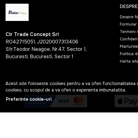
DESPRE
Despre N
Formular 
Termeni s
Clr Trade Concept Srl
Confident
RO42715051, J2020007313406
Marturiile
Str.Teodor Neagoe, Nr.47, Sector 1,
Politica 
Bucuresti, Bucuresti, Sector 1
Harta sit
Acest site foloseste cookies pentru a va oferi functionalitatea 
cookies, cu scopul de a va oferi o experienta imbunatatita.
Preferinte cookie-uri
© RebeShop 2026
Web Design by
NetContrast