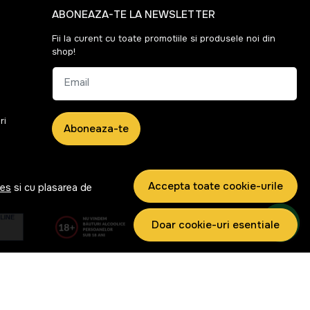
ABONEAZA-TE LA NEWSLETTER
Fii la curent cu toate promotiile si produsele noi din
shop!
Email
ri
Aboneaza-te
Accepta toate cookie-urile
ies
si cu plasarea de
Doar cookie-uri esentiale