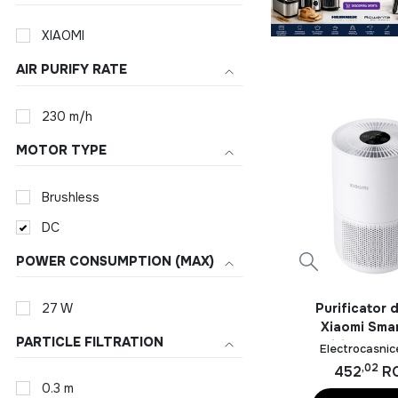
XIAOMI
AIR PURIFY RATE
230 m/h
MOTOR TYPE
Brushless
DC
POWER CONSUMPTION (MAX)
27 W
Purificator 
Xiaomi Smar
PARTICLE FILTRATION
Purifier 4 Co
Electrocasnic
Smart Wi-Fi
,02
452
R
230m3/h, Filtr
0.3 m