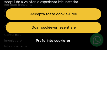
scopul de a va oferi o experienta imbunatatita.
Intrebari frecvente
ANPC
Accepta toate cookie-urile
Solutionarea litigiilor
CONT CLIENT
Doar cookie-uri esentiale
Contul meu
Inregistrare
Preferinte cookie-uri
Istoric comenzi
Produse favorite
Metode de plata
Transport si retururi
ABONEAZA-TE LA NEWSLETTER
Fii la curent cu toate promotiile si produsele noi din shop!
Email