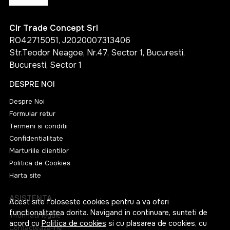
Clr Trade Concept Srl
RO42715051, J2020007313406
Str.Teodor Neagoe, Nr.47, Sector 1, Bucuresti,
Bucuresti, Sector 1
DESPRE NOI
Despre Noi
Formular retur
Termeni si conditii
Confidentialitate
Marturiile clientilor
Politica de Cookies
Harta site
ASISTENTA
Acest site foloseste cookies pentru a va oferi
functionalitatea dorita. Navigand in continuare, sunteti de
Informatii legale
acord cu
Politica de cookies
si cu plasarea de cookies, cu
Contacteaza-ne