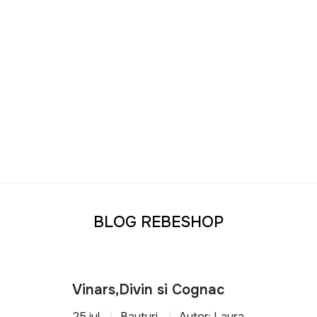
BLOG REBESHOP
Vinars,Divin si Cognac
25 iul.
Bauturi
Autor: Laura