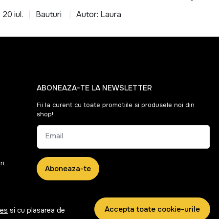
20 iul.
Bauturi
Autor: Laura
ABONEAZA-TE LA NEWSLETTER
Fii la curent cu toate promotiile si produsele noi din
shop!
Email
ri
Aboneaza-te
Accepta toate cookie-urile
ies
si cu plasarea de