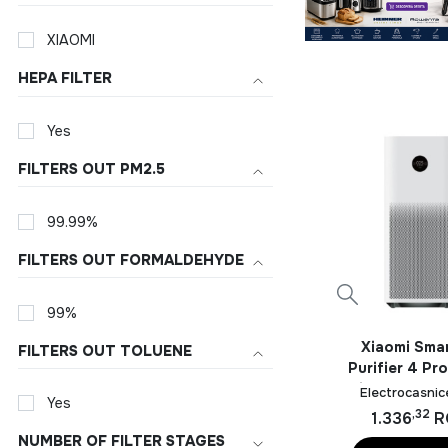
XIAOMI
HEPA FILTER
Yes
FILTERS OUT PM2.5
99.99%
FILTERS OUT FORMALDEHYDE
99%
Xiaomi Smar
FILTERS OUT TOLUENE
Purifier 4 Pr
Suitable for r
Electrocasnic
Yes
to 35–60 m², 
,32
1.336
R
White
NUMBER OF FILTER STAGES