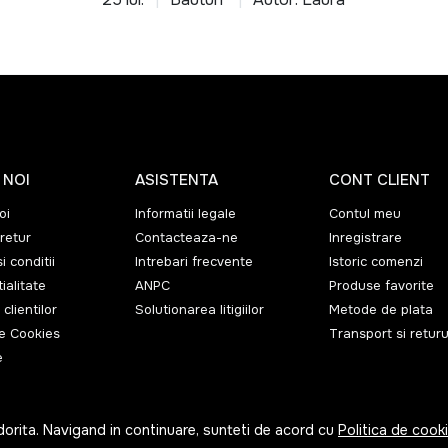
 NOI
ASISTENTA
CONT CLIENT
oi
Informatii legale
Contul meu
retur
Contacteaza-ne
Inregistrare
i conditii
Intrebari frecvente
Istoric comenzi
ialitate
ANPC
Produse favorite
 clientilor
Solutionarea litigiilor
Metode de plata
de Cookies
Transport si returu
e
dorita. Navigand in continuare, sunteti de acord cu
Politica de cook