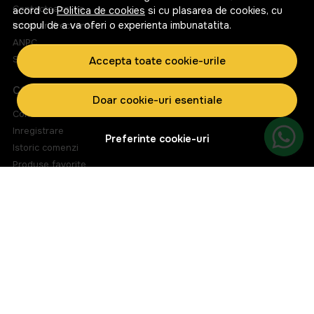
Contacteaza-ne
acord cu
Politica de cookies
si cu plasarea de cookies, cu
scopul de a va oferi o experienta imbunatatita.
Intrebari frecvente
ANPC
Solutionarea litigiilor
Accepta toate cookie-urile
CONT CLIENT
Doar cookie-uri esentiale
Contul meu
Inregistrare
Preferinte cookie-uri
Istoric comenzi
Produse favorite
Metode de plata
Transport si retururi
ABONEAZA-TE LA NEWSLETTER
Fii la curent cu toate promotiile si produsele noi din shop!
Email