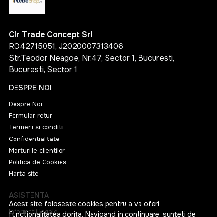
Clr Trade Concept Srl
RO42715051, J2020007313406
Str.Teodor Neagoe, Nr.47, Sector 1, Bucuresti,
Bucuresti, Sector 1
DESPRE NOI
Despre Noi
Formular retur
Termeni si conditii
Confidentialitate
Marturiile clientilor
Politica de Cookies
Harta site
ASISTENTA
Acest site foloseste cookies pentru a va oferi
Informatii legale
functionalitatea dorita. Navigand in continuare, sunteti de