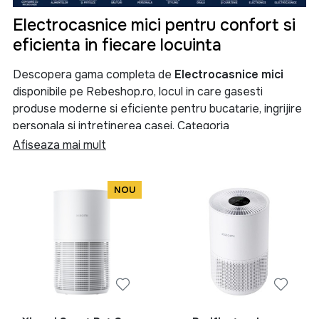
Electrocasnice mici pentru confort si
eficienta in fiecare locuinta
Descopera gama completa de
Electrocasnice mici
disponibile pe Rebeshop.ro, locul in care gasesti
produse moderne si eficiente pentru bucatarie, ingrijire
personala si intretinerea casei. Categoria
Electrocasnice mici
reuneste aparate esentiale care
Afiseaza mai mult
iti simplifica activitatile zilnice si te ajuta sa
economisesti timp, energie si efort.
NOU
Indiferent daca ai nevoie de un
cuptor
, un
cuptor cu
microunde
, un
multicooker
, un
blender
, un
tocator
, o
fripteuza
, un
deshidrator de alimente
sau o
masina
de facut paine
, aici vei gasi solutii adaptate nevoilor
fiecarei familii. Selectia noastra include produse de la
branduri apreciate precum
Heinner
si
Rowenta
,
recunoscute pentru fiabilitate, performanta si raportul