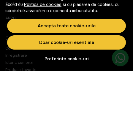
Contacteaza-ne
acord cu
Politica de cookies
si cu plasarea de cookies, cu
scopul de a va oferi o experienta imbunatatita.
Intrebari frecvente
ANPC
Solutionarea litigiilor
Accepta toate cookie-urile
CONT CLIENT
Doar cookie-uri esentiale
Contul meu
Inregistrare
Preferinte cookie-uri
Istoric comenzi
Produse favorite
Metode de plata
Transport si retururi
ABONEAZA-TE LA NEWSLETTER
Fii la curent cu toate promotiile si produsele noi din shop!
Email