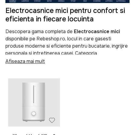
Electrocasnice mici pentru confort si
eficienta in fiecare locuinta
Descopera gama completa de
Electrocasnice mici
disponibile pe Rebeshop.ro, locul in care gasesti
produse moderne si eficiente pentru bucatarie, ingrijire
personala si intretinerea casei. Categoria
Electrocasnice mici
reuneste aparate esentiale care
Afiseaza mai mult
iti simplifica activitatile zilnice si te ajuta sa
economisesti timp, energie si efort.
Indiferent daca ai nevoie de un
cuptor
, un
cuptor cu
microunde
, un
multicooker
, un
blender
, un
tocator
, o
fripteuza
, un
deshidrator de alimente
sau o
masina
de facut paine
, aici vei gasi solutii adaptate nevoilor
fiecarei familii. Selectia noastra include produse de la
branduri apreciate precum
Heinner
si
Rowenta
,
recunoscute pentru fiabilitate, performanta si raportul