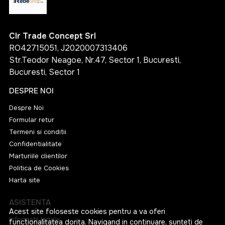
Clr Trade Concept Srl
RO42715051, J2020007313406
Str.Teodor Neagoe, Nr.47, Sector 1, Bucuresti,
Bucuresti, Sector 1
DESPRE NOI
Despre Noi
Formular retur
Termeni si conditii
Confidentialitate
Marturiile clientilor
Politica de Cookies
Harta site
ASISTENTA
Acest site foloseste cookies pentru a va oferi
Informatii legale
functionalitatea dorita. Navigand in continuare, sunteti de