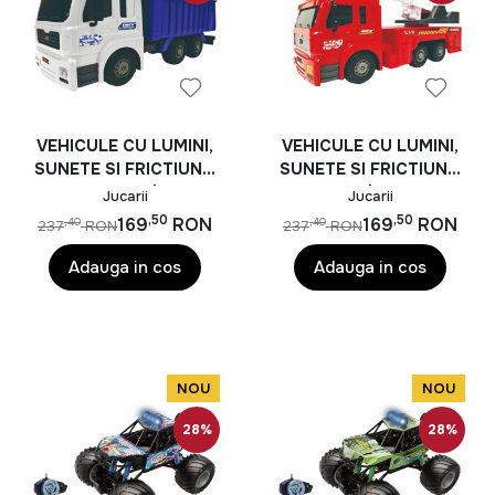
VEHICULE CU LUMINI,
VEHICULE CU LUMINI,
SUNETE SI FRICTIUNE,
SUNETE SI FRICTIUNE,
SCARA 1/6,
SCARA 1/6, 53 CM,
Jucarii
Jucarii
BASCULANTA MOV
AUTOSPECIALA
,50
,50
169
RON
169
RON
,40
,40
237
RON
237
RON
POMPIERI ROSIE
Adauga in cos
Adauga in cos
NOU
NOU
28%
28%