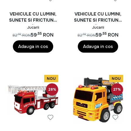
VEHICULE CU LUMINI,
VEHICULE CU LUMINI,
SUNETE SI FRICTIUNE,
SUNETE SI FRICTIUNE,
SCARA 1/14, 27CM,
SCARA 1/14, 27.5CM,
Jucarii
Jucarii
MACARA GALBENA
BASCULANTA MOV
,55
,55
59
RON
59
RON
,92
,92
82
RON
82
RON
Adauga in cos
Adauga in cos
NOU
NOU
28%
27%