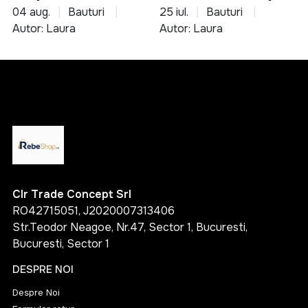
servire si asocieri
04 aug.
Bauturi
25 iul.
Bauturi
culinare
Autor: Laura
Autor: Laura
Clr Trade Concept Srl
RO42715051, J2020007313406
Str.Teodor Neagoe, Nr.47, Sector 1, Bucuresti,
Bucuresti, Sector 1
DESPRE NOI
Despre Noi