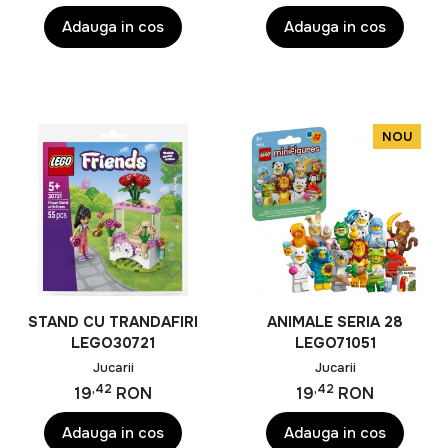
exterior, toate sunt concepute pentru a incuraja un stil
Adauga in cos
Adauga in cos
de viata activ si sanatos.
La Rebeshop.ro gasesti
jucarii pentru copii
,
jucarii
educative
,
jocuri interactive
,
papusi
,
masinute
,
puzzle-uri
,
jucarii pentru bebelusi
, precum si multe
NOU
alte produse potrivite pentru aniversari, sarbatori sau
surprize de zi cu zi. Selectam produse care imbina
distractia cu dezvoltarea armonioasa a copilului, oferind
calitate, siguranta si preturi avantajoase.
Alege din gama noastra de
jucarii
si ofera celor mici
bucuria de a descoperi, invata si explora lumea prin
joaca.
STAND CU TRANDAFIRI
ANIMALE SERIA 28
LEGO30721
LEGO71051
Jucarii
Jucarii
,42
,42
19
RON
19
RON
Adauga in cos
Adauga in cos