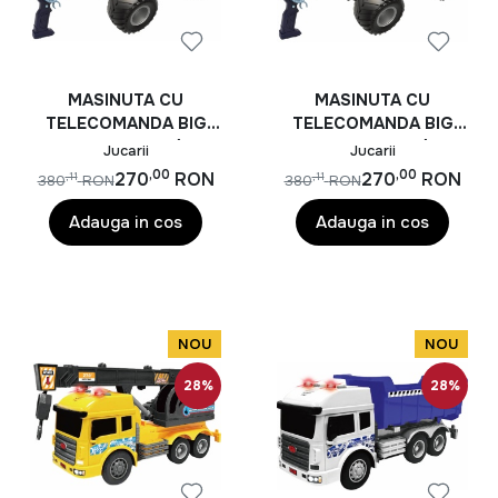
MASINUTA CU
MASINUTA CU
TELECOMANDA BIG
TELECOMANDA BIG
FOOT, SCARA 1/10,
FOOT, SCARA 1/10,
Jucarii
Jucarii
44CM, ALBASTRU
44CM, VERDE
,00
,00
270
RON
270
RON
,11
,11
380
RON
380
RON
Adauga in cos
Adauga in cos
NOU
NOU
28%
28%