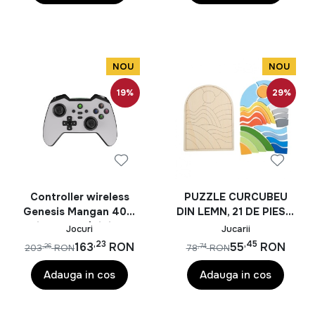
NOU
NOU
19%
29%
Controller wireless
PUZZLE CURCUBEU
Genesis Mangan 400,
DIN LEMN, 21 DE PIESE,
tip Analog/Digital,
MOMKI
Jocuri
Jucarii
interfata USB,
,23
,45
163
RON
55
RON
,26
,74
203
RON
78
RON
bluetooth, numar
butoane 19, lungime
Adauga in cos
Adauga in cos
cablu 200 cm,
acumulator 000 mAh,