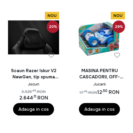
compatibilitate
Android, iOS, MAC,
Windows 10,11,7,8, alb
NOU
NOU
20%
29%
Scaun Razer Iskur V2
MASINA PENTRU
NewGen, tip spuma
CASCADORII, OFF-
spumă turnată PU,
ROAD, 360 DE GRADE,
Jocuri
Jucarii
suport lombar integrat,
MOMKI, ALB
,50
,47
3.325
RON
12
RON
,75
17
RON
tetieră reglabilă,
,11
2.644
RON
cotiere 2D, clasa de
ridicare pe gaz 4,
Adauga in cos
Adauga in cos
negru