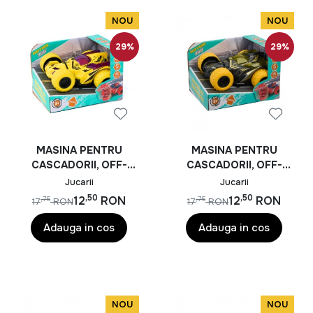
NOU
NOU
29%
29%
MASINA PENTRU
MASINA PENTRU
CASCADORII, OFF-
CASCADORII, OFF-
ROAD, 360 DE GRADE,
ROAD, 360 DE GRADE,
Jucarii
Jucarii
MOMKI, GALBEN
MOMKI, NEGRU
,50
,50
12
RON
12
RON
,75
,75
17
RON
17
RON
Adauga in cos
Adauga in cos
NOU
NOU