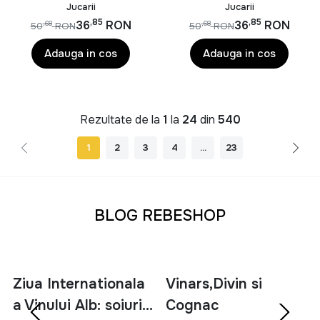
SCARA 1/24,
SCARA 1/24, 15CM,
Jucarii
Jucarii
17CM,BASCULANTA
EXCAVATOR
,85
,85
36
RON
36
RON
,68
,68
50
RON
50
RON
Adauga in cos
Adauga in cos
Rezultate de la
1
la
24
din
540
1
2
3
4
...
23
BLOG REBESHOP
Ziua Internationala
Vinars,Divin si
a Vinului Alb: soiuri,
Cognac