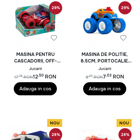
29%
29%
MASINA PENTRU
MASINA DE POLITIE,
CASCADORII, OFF-
8.5CM, PORTOCALIE,
ROAD, 360 DE GRADE,
MOMKI
Jucarii
Jucarii
MOMKI, ROSU
,50
,03
12
RON
7
RON
,75
,97
17
RON
9
RON
Adauga in cos
Adauga in cos
NOU
NOU
28%
28%