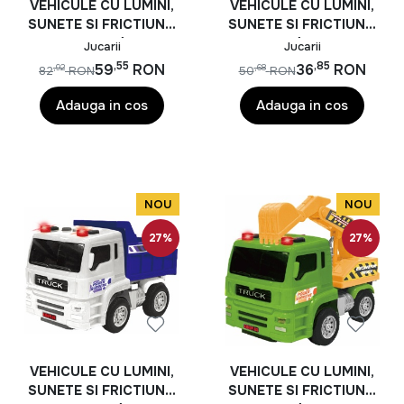
VEHICULE CU LUMINI,
VEHICULE CU LUMINI,
SUNETE SI FRICTIUNE,
SUNETE SI FRICTIUNE,
SCARA 1/14,
SCARA 1/24, 14CM,
Jucarii
Jucarii
28.5CM,AUTOSPECIAL
MACARA
,55
,85
59
RON
36
RON
,92
,68
82
RON
50
RON
A ROSIE
Adauga in cos
Adauga in cos
NOU
NOU
27%
27%
VEHICULE CU LUMINI,
VEHICULE CU LUMINI,
SUNETE SI FRICTIUNE,
SUNETE SI FRICTIUNE,