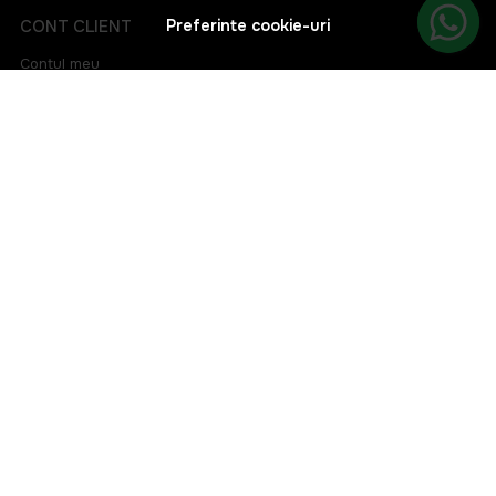
CONT CLIENT
Preferinte cookie-uri
Contul meu
Inregistrare
Istoric comenzi
Produse favorite
Metode de plata
Transport si retururi
ABONEAZA-TE LA NEWSLETTER
Fii la curent cu toate promotiile si produsele noi din shop!
Email
Aboneaza-te