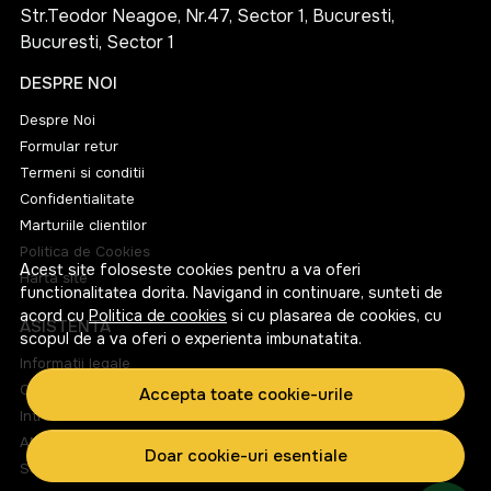
Str.Teodor Neagoe, Nr.47, Sector 1, Bucuresti,
Bucuresti, Sector 1
DESPRE NOI
Despre Noi
Formular retur
Termeni si conditii
Confidentialitate
Marturiile clientilor
Politica de Cookies
Acest site foloseste cookies pentru a va oferi
Harta site
functionalitatea dorita. Navigand in continuare, sunteti de
acord cu
Politica de cookies
si cu plasarea de cookies, cu
ASISTENTA
scopul de a va oferi o experienta imbunatatita.
Informatii legale
Contacteaza-ne
Accepta toate cookie-urile
Intrebari frecvente
ANPC
Doar cookie-uri esentiale
Solutionarea litigiilor