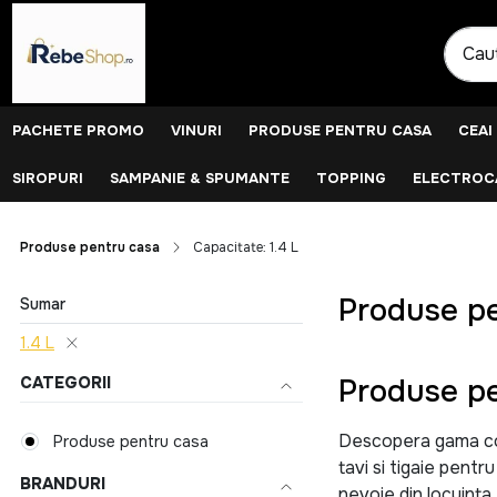
PACHETE PROMO
VINURI
PRODUSE PENTRU CASA
CEAI
SIROPURI
SAMPANIE & SPUMANTE
TOPPING
ELECTROCA
Produse pentru casa
Capacitate: 1.4 L
Produse pe
Sumar
1.4 L
Produse pe
CATEGORII
Descopera gama comp
Produse pentru casa
tavi si tigaie pentr
BRANDURI
nevoie din locuinta.