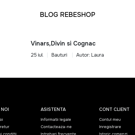
u orice tip de locuinta
transforma-ti casa intr-un spatiu functional, organizat si confo
BLOG REBESHOP
Vinars,Divin si Cognac
25 iul.
Bauturi
Autor: Laura
 NOI
ASISTENTA
CONT CLIENT
oi
Informatii legale
Contul meu
retur
Contacteaza-ne
Inregistrare
i conditii
Intrebari frecvente
Istoric comenzi