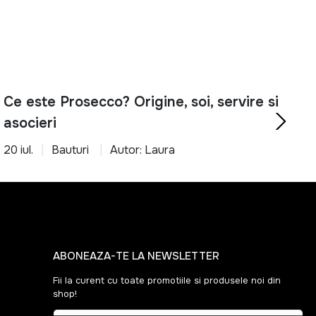
rtabil cu ajutorul produselor potrivite.
Ce este Prosecco? Origine, soi, servire si
asocieri
20 iul.
Bauturi
Autor: Laura
ABONEAZA-TE LA NEWSLETTER
Fii la curent cu toate promotiile si produsele noi din
shop!