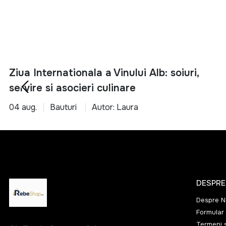
potrivite pentr
6 L
8.5 L
Alege inteligent si 
Ziua Internationala a Vinului Alb: soiuri,
servire si asocieri culinare
04 aug.
Bauturi
Autor: Laura
DESPRE
Despre N
Formular 
Termeni s