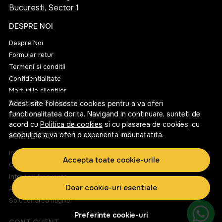
Bucuresti, Sector 1
DESPRE NOI
Despre Noi
Formular retur
Termeni si conditii
Confidentialitate
Marturiile clientilor
Politica de Cookies
Acest site foloseste cookies pentru a va oferi
functionalitatea dorita. Navigand in continuare, sunteti de
Harta site
acord cu
Politica de cookies
si cu plasarea de cookies, cu
scopul de a va oferi o experienta imbunatatita.
ASISTENTA
Informatii legale
Accepta toate cookie-urile
Contacteaza-ne
Intrebari frecvente
Doar cookie-uri esentiale
ANPC
Solutionarea litigiilor
Preferinte cookie-uri