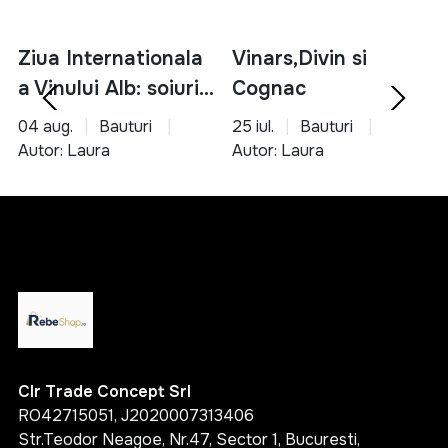
gama variata de produse esentiale
solutii pentru bucatarie, organizare si unelte
Ziua Internationala
Vinars,Divin si
produse accesibile si usor de utilizat
a Vinului Alb: soiuri,
Cognac
potrivite pentru orice tip de locuinta
servire si asocieri
04 aug.
Bauturi
25 iul.
Bauturi
Alege inteligent si transforma-ti casa intr-un spatiu
culinare
Autor: Laura
Autor: Laura
functional, organizat si confortabil cu ajutorul
produselor potrivite.
Clr Trade Concept Srl
RO42715051, J2020007313406
Str.Teodor Neagoe, Nr.47, Sector 1, Bucuresti,