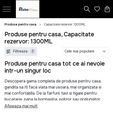
Produse pentru casa
Capacitate rezervor: 1300ML
Produse pentru casa, Capacitate
rezervor: 1300ML
Filtreaza
1
Produse pentru casa tot ce ai nevoie
intr-un singur loc
Descopera gama completa de produse pentru casa,
gandita sa iti faca viata mai usoara, mai organizata si
mai confortabila. De la farfurii, tavi si tigaie pentru
bucatarie, pana la bormasina, polizor sau prelungitor
pentru proiectele tale, aici gasesti solutii practice
Afiseaza mai mult
pentru orice nevoie din locuinta.