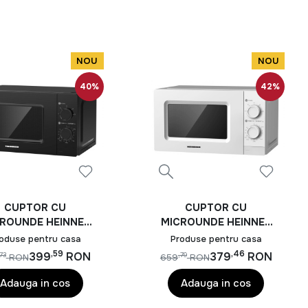
NOU
NOU
40%
42%
CUPTOR CU
CUPTOR CU
ROUNDE HEINNER
MICROUNDE HEINNER
HMW-MD20MBK
HMW-MD20MWH
oduse pentru casa
Produse pentru casa
,59
,46
399
RON
379
RON
73
,79
RON
659
RON
Adauga in cos
Adauga in cos