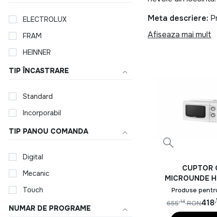
Meta descriere:
Pr
ELECTROLUX
prelungitor, aparat
Afiseaza mai mult
FRAM
HEINNER INCALZITOR
HEINNER
Bucatarie ech
TIP ÎNCASTRARE
Indiferent daca gate
Standard
tavi, cutit, foarfec
ideale pentru utiliza
Incorporabil
TIP PANOU COMANDA
Unelte si ech
Digital
Pentru lucrari de in
CUPTOR 
si aparat de sudura
Mecanic
MICROUNDE H
orice gospodarie.
HMW-M20
Touch
Produse pentr
,
Produse HEINNE
418
,14
655
RON
NUMAR DE PROGRAME