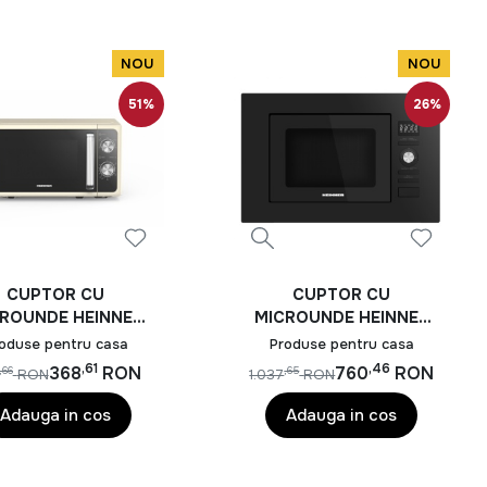
NOU
NOU
51%
26%
CUPTOR CU
CUPTOR CU
ROUNDE HEINNER
MICROUNDE HEINNER
MW-MD20MRCR
HMW-MDBI20GDBK
oduse pentru casa
Produse pentru casa
,61
,46
368
RON
760
RON
,66
,65
RON
1.037
RON
Adauga in cos
Adauga in cos