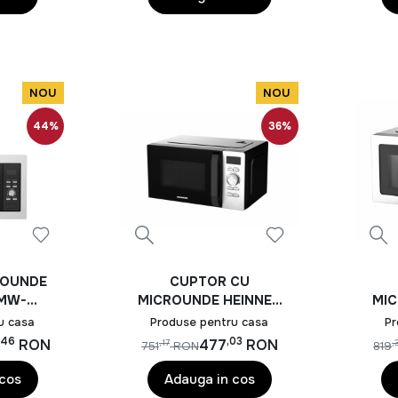
u orice tip de locuinta
transforma-ti casa intr-un spatiu functional, organizat si confo
NOU
NOU
44%
36%
ROUNDE
CUPTOR CU
HMW-
MICROUNDE HEINNER
MIC
S
HMW-D2060BK
u casa
Produse pentru casa
Pr
,46
,03
RON
477
RON
,17
,
751
RON
819
 cos
Adauga in cos