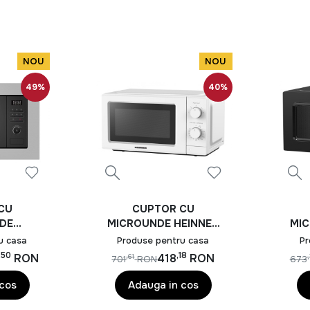
NOU
NOU
49%
40%
CU
CUPTOR CU
DE
MICROUNDE HEINNER
MIC
ABIL
HMW-MD20IVWH
u casa
Produse pentru casa
Pr
HMW-
,50
,18
RON
418
RON
,61
,
701
RON
673
SS
 cos
Adauga in cos