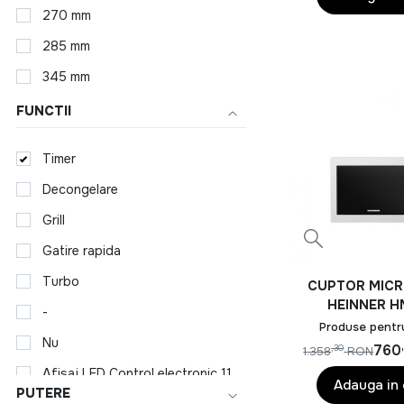
potrivite pentr
270 mm
Alege inteligent si 
285 mm
345 mm
FUNCTII
Timer
Decongelare
Grill
Gatire rapida
Turbo
CUPTOR MIC
HEINNER 
-
BI2360S
Produse pentr
Nu
760
,30
1.358
RON
Afisaj LED Control electronic 11 programe presetate Functie mentinere la cald
Adauga in
PUTERE