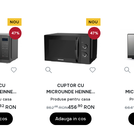
NOU
NOU
47%
47%
CU
CUPTOR CU
EINNER
MICROUNDE HEINNER
MIC
DBK
HMW-MD25MBK
H
u casa
Produse pentru casa
Pr
,62
,90
RON
456
RON
,68
862
RON
664
 cos
Adauga in cos