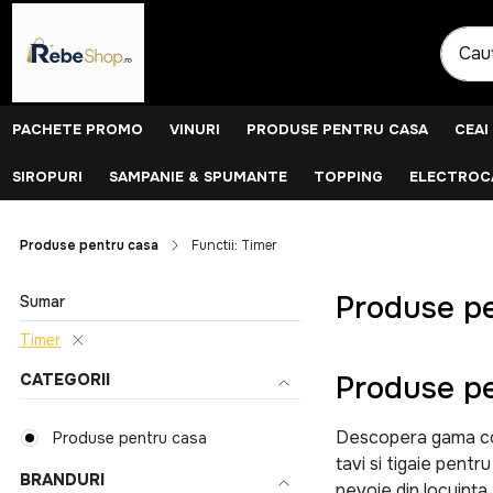
PACHETE PROMO
VINURI
PRODUSE PENTRU CASA
CEAI
SIROPURI
SAMPANIE & SPUMANTE
TOPPING
ELECTROCA
Produse pentru casa
Functii: Timer
Produse pe
Sumar
Timer
Produse pe
CATEGORII
Descopera gama comp
Produse pentru casa
tavi si tigaie pentr
BRANDURI
nevoie din locuinta.