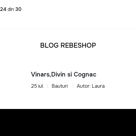
a
24
din
30
BLOG REBESHOP
Vinars,Divin si Cognac
25 iul.
Bauturi
Autor: Laura