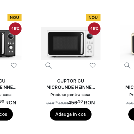
NOU
NOU
45%
45%
CU
CUPTOR CU
EINNER
MICROUNDE HEINNER
MIC
DRBK
HMW-MD20DRWH
H
u casa
Produse pentru casa
Pr
,90
,90
RON
456
RON
,10
844
RON
766
 cos
Adauga in cos