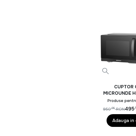
CUPTOR 
MICROUNDE H
HMW-MD25
Produse pentr
495
,96
950
RON
Adauga in