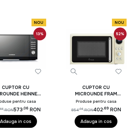
NOU
NOU
13%
52%
CUPTOR CU
CUPTOR CU
ROUNDE HEINNER
MICROUNDE FRAM
MW-MD25DMRBK
FMW-MD20DRCR
oduse pentru casa
Produse pentru casa
,06
,69
573
RON
402
RON
,44
,94
RON
854
RON
Adauga in cos
Adauga in cos