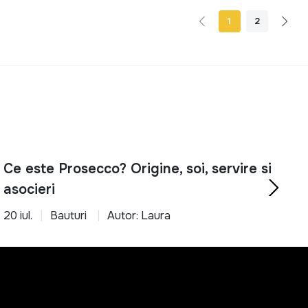
1
2
Ce este Prosecco? Origine, soi, servire si
asocieri
20 iul.
Bauturi
Autor: Laura