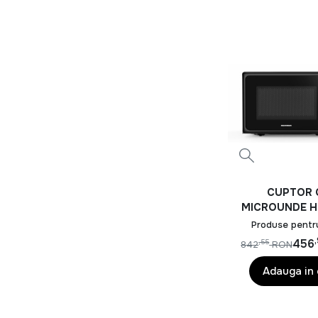
CUPTOR 
MICROUNDE H
HMW-MD20
Produse pentr
456
,55
842
RON
Adauga in