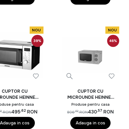
rtabil cu ajutorul produselor potrivite.
NOU
NOU
39%
46%
CUPTOR CU
CUPTOR CU
ROUNDE HEINNER
MICROUNDE HEINNER
HMW-D2060SS
HMW-M2035SL
oduse pentru casa
Produse pentru casa
,62
,57
495
RON
430
RON
32
,92
RON
806
RON
Adauga in cos
Adauga in cos