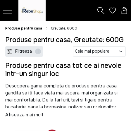
Produse pentru casa
Greutate: 600G
Produse pentru casa, Greutate: 600G
Filtreaza
1
Produse pentru casa tot ce ai nevoie
intr-un singur loc
Descopera gama completa de produse pentru casa,
gandita sa iti faca viata mai usoara, mai organizata si
mai confortabila. De la farfurii, tavi si tigaie pentru
bucatarie, pana la bormasina, polizor sau prelungitor
pentru proiectele tale, aici gasesti solutii practice
Afiseaza mai mult
pentru orice nevoie din locuinta.