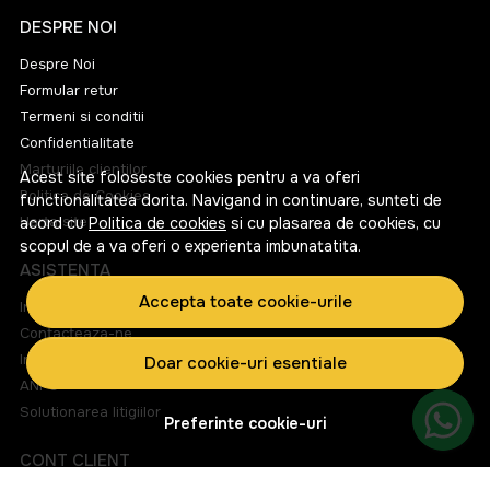
DESPRE NOI
Despre Noi
Formular retur
Termeni si conditii
Confidentialitate
Marturiile clientilor
Acest site foloseste cookies pentru a va oferi
Politica de Cookies
functionalitatea dorita. Navigand in continuare, sunteti de
Harta site
acord cu
Politica de cookies
si cu plasarea de cookies, cu
scopul de a va oferi o experienta imbunatatita.
ASISTENTA
Accepta toate cookie-urile
Informatii legale
Contacteaza-ne
Intrebari frecvente
Doar cookie-uri esentiale
ANPC
Solutionarea litigiilor
Preferinte cookie-uri
CONT CLIENT