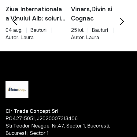
gama variata de produse esentiale
solutii pentru bucatarie, organizare si unelte
Ziua Internationala
Vinars,Divin si
produse accesibile si usor de utilizat
a Vinului Alb: soiuri,
Cognac
potrivite pentru orice tip de locuinta
servire si asocieri
04 aug.
Bauturi
25 iul.
Bauturi
Alege inteligent si transforma-ti casa intr-un spatiu
culinare
Autor: Laura
Autor: Laura
functional, organizat si confortabil cu ajutorul
produselor potrivite.
Clr Trade Concept Srl
RO42715051, J2020007313406
Str.Teodor Neagoe, Nr.47, Sector 1, Bucuresti,
Bucuresti, Sector 1