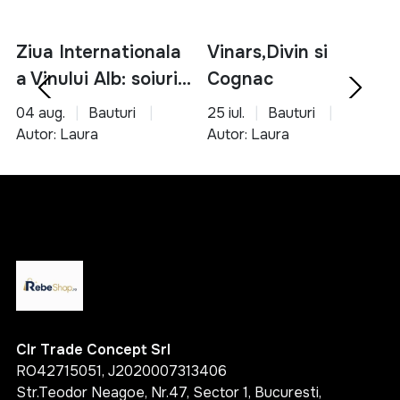
gama variata de produse esentiale
solutii pentru bucatarie, organizare si unelte
Ziua Internationala
Vinars,Divin si
produse accesibile si usor de utilizat
a Vinului Alb: soiuri,
Cognac
potrivite pentru orice tip de locuinta
servire si asocieri
04 aug.
Bauturi
25 iul.
Bauturi
Alege inteligent si transforma-ti casa intr-un spatiu
culinare
Autor: Laura
Autor: Laura
functional, organizat si confortabil cu ajutorul
produselor potrivite.
Clr Trade Concept Srl
RO42715051, J2020007313406
Str.Teodor Neagoe, Nr.47, Sector 1, Bucuresti,