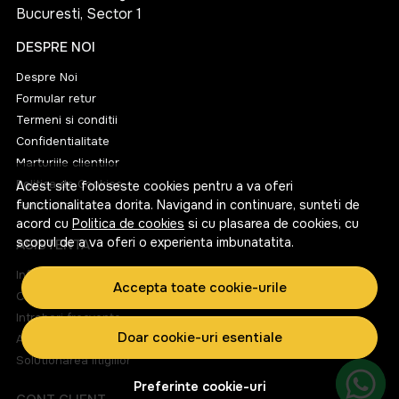
Bucuresti, Sector 1
DESPRE NOI
Despre Noi
Formular retur
Termeni si conditii
Confidentialitate
Marturiile clientilor
Politica de Cookies
Acest site foloseste cookies pentru a va oferi
functionalitatea dorita. Navigand in continuare, sunteti de
Harta site
acord cu
Politica de cookies
si cu plasarea de cookies, cu
scopul de a va oferi o experienta imbunatatita.
ASISTENTA
Informatii legale
Accepta toate cookie-urile
Contacteaza-ne
Intrebari frecvente
Doar cookie-uri esentiale
ANPC
Solutionarea litigiilor
Preferinte cookie-uri