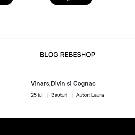
u orice tip de locuinta
transforma-ti casa intr-un spatiu functional, organizat si confo
BLOG REBESHOP
Vinars,Divin si Cognac
25 iul.
Bauturi
Autor: Laura