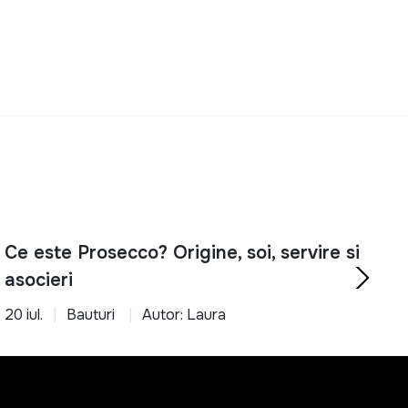
rtabil cu ajutorul produselor potrivite.
Ce este Prosecco? Origine, soi, servire si
asocieri
20 iul.
Bauturi
Autor: Laura