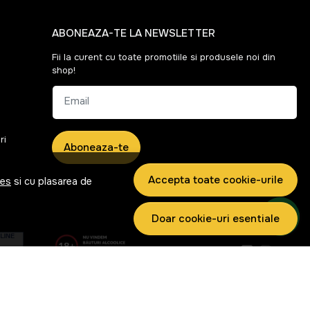
ABONEAZA-TE LA NEWSLETTER
Fii la curent cu toate promotiile si produsele noi din
shop!
Email
ri
Aboneaza-te
Accepta toate cookie-urile
ies
si cu plasarea de
Doar cookie-uri esentiale