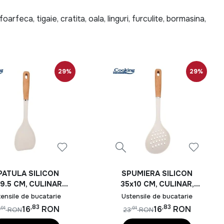
oarfeca, tigaie, cratita, oala, linguri, furculite, bormasina,
or rufe, prosop, covor, cearceaf, HEINNER ACUMULATOR,
29%
29%
sa iti simplifice munca. Alege dintr-o varietate de farfurii,
 Completeaza-ti bucataria cu linguri si furculite rezistente,
urabile. Gasesti bormasina, flex, polizor, fierastrau circular
PATULA SILICON
SPUMIERA SILICON
ccesorii esentiale precum prelungitorul, indispensabil in
9.5 CM, CULINAR,
35x10 CM, CULINAR,
KING BY HEINNER
COOKING BY HEINNER
ensile de bucatarie
Ustensile de bucatarie
,83
,83
16
RON
16
RON
,91
,91
RON
23
RON