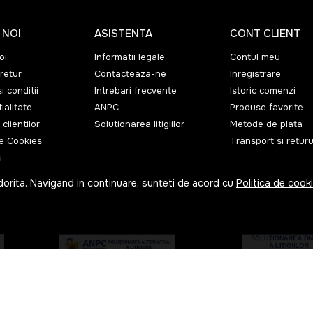
 NOI
ASISTENTA
CONT CLIENT
oi
Informatii legale
Contul meu
retur
Contacteaza-ne
Inregistrare
i conditii
Intrebari frecvente
Istoric comenzi
ialitate
ANPC
Produse favorite
 clientilor
Solutionarea litigiilor
Metode de plata
de Cookies
Transport si returu
e
dorita. Navigand in continuare, sunteti de acord cu
Politica de cook