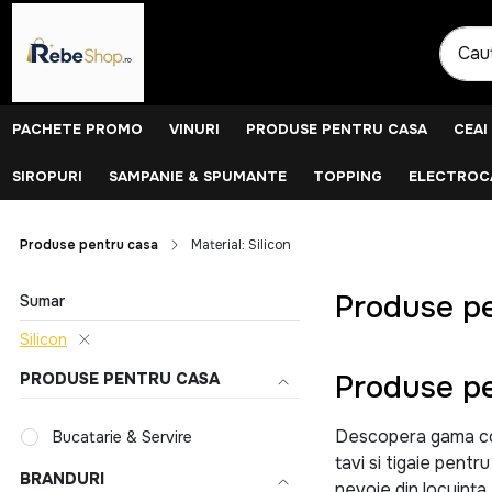
PACHETE PROMO
VINURI
PRODUSE PENTRU CASA
CEAI
SIROPURI
SAMPANIE & SPUMANTE
TOPPING
ELECTROCA
Produse pentru casa
Material: Silicon
Produse pe
Sumar
Silicon
Produse pe
PRODUSE PENTRU CASA
Descopera gama comp
Bucatarie & Servire
tavi si tigaie pentr
BRANDURI
nevoie din locuinta.