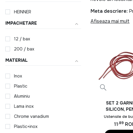
Meta descriere:
Pr
HEINNER
prelungitor, aparat
Afiseaza mai mult
IMPACHETARE
HEINNER INCALZITOR
12 / bax
Bucatarie ech
200 / bax
Indiferent daca gate
MATERIAL
tavi, cutit, foarfec
ideale pentru utiliza
Inox
Unelte si ech
Plastic
Aluminiu
Pentru lucrari de in
SET 2 GARN
si aparat de sudura
Lama inox
SILICON, P
orice gospodarie.
TIGAIE DUBLA,
Chrome vanadium
Ustensile de bu
COOKING BY 
,89
Produse HEINNE
11
RO
Plastic+inox