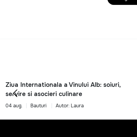
potrivite pentr
Hartie
Lemn
Alege inteligent si 
plastic + ceramica
Spirale lemn
Ziua Internationala a Vinului Alb: soiuri,
servire si asocieri culinare
04 aug.
Bauturi
Autor: Laura