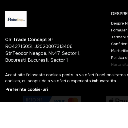
DESPRE
Despre N
Formular 
Termeni s
Clr Trade Concept Srl
Confident
RO42715051, J2020007313406
Marturiile
Str.Teodor Neagoe, Nr.47, Sector 1,
Politica 
Bucuresti, Bucuresti, Sector 1
Harta sit
Acest site foloseste cookies pentru a va oferi functionalitatea 
cookies, cu scopul de a va oferi o experienta imbunatatita.
Preferinte cookie-uri
© RebeShop 2026
Web Design by
NetContrast