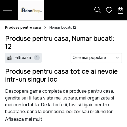
Produse pentru casa
Numar bucati: 12
Produse pentru casa, Numar bucati:
12
Filtreaza
1
Produse pentru casa tot ce ai nevoie
intr-un singur loc
Descopera gama completa de produse pentru casa,
gandita sa iti faca viata mai usoara, mai organizata si
mai confortabila. De la farfurii, tavi si tigaie pentru
bucatarie, pana la bormasina, polizor sau prelungitor
pentru proiectele tale, aici gasesti solutii practice
Afiseaza mai mult
pentru orice nevoie din locuinta.