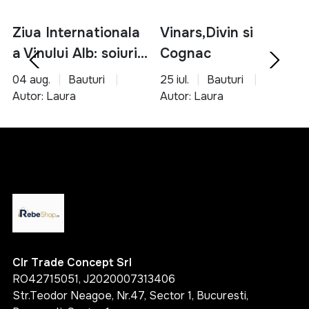
gama variata de produse esentiale
Ziua Internationala
Vinars,Divin si
solutii pentru bucatarie, organizare si unelte
a Vinului Alb: soiuri,
Cognac
produse accesibile si usor de utilizat
potrivite pentru orice tip de locuinta
servire si asocieri
04 aug.
Bauturi
25 iul.
Bauturi
culinare
Autor: Laura
Autor: Laura
Alege inteligent si transforma-ti casa intr-un spatiu
functional, organizat si confortabil cu ajutorul
produselor potrivite.
Clr Trade Concept Srl
RO42715051, J2020007313406
Str.Teodor Neagoe, Nr.47, Sector 1, Bucuresti,