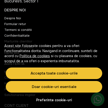
Bucuresti, Sector 1
DESPRE NOI
Despre Noi
Formular retur
Termeni si conditii
Confidentialitate
Marturiile clientilor
Acest site foloseste cookies pentru a va oferi
Politica de Cookies
functionalitatea dorita. Navigand in continuare, sunteti de
Harta site
acord cu
Politica de cookies
si cu plasarea de cookies, cu
scopul de a va oferi o experienta imbunatatita.
ASISTENTA
Informatii legale
Accepta toate cookie-urile
Contacteaza-ne
Intrebari frecvente
Doar cookie-uri esentiale
ANPC
Solutionarea litigiilor
Preferinte cookie-uri
CONT CLIENT