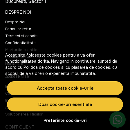
Bucuresti, Sector 1
DESPRE NOI
Despre Noi
Formular retur
Termeni si conditii
Confidentialitate
Marturiile clientilor
Acest site foloseste cookies pentru a va oferi
Politica de Cookies
functionalitatea dorita. Navigand in continuare, sunteti de
Harta site
acord cu
Politica de cookies
si cu plasarea de cookies, cu
scopul de a va oferi o experienta imbunatatita.
ASISTENTA
Informatii legale
Accepta toate cookie-urile
Contacteaza-ne
Intrebari frecvente
Doar cookie-uri esentiale
ANPC
Solutionarea litigiilor
Preferinte cookie-uri
CONT CLIENT