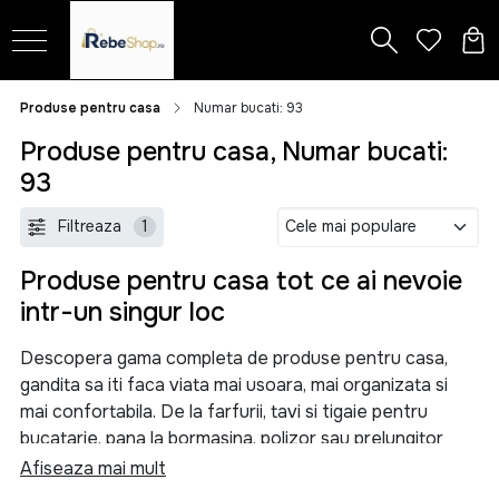
Produse pentru casa
Numar bucati: 93
Produse pentru casa, Numar bucati:
93
Filtreaza
1
Produse pentru casa tot ce ai nevoie
intr-un singur loc
Descopera gama completa de produse pentru casa,
gandita sa iti faca viata mai usoara, mai organizata si
mai confortabila. De la farfurii, tavi si tigaie pentru
bucatarie, pana la bormasina, polizor sau prelungitor
pentru proiectele tale, aici gasesti solutii practice
Afiseaza mai mult
pentru orice nevoie din locuinta.