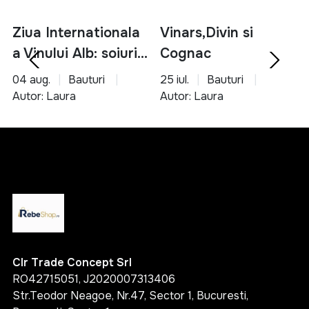
gama variata de produse esentiale
Ziua Internationala
Vinars,Divin si
solutii pentru bucatarie, organizare si unelte
a Vinului Alb: soiuri,
Cognac
produse accesibile si usor de utilizat
potrivite pentru orice tip de locuinta
servire si asocieri
04 aug.
Bauturi
25 iul.
Bauturi
culinare
Autor: Laura
Autor: Laura
Alege inteligent si transforma-ti casa intr-un spatiu
functional, organizat si confortabil cu ajutorul
produselor potrivite.
Clr Trade Concept Srl
RO42715051, J2020007313406
Str.Teodor Neagoe, Nr.47, Sector 1, Bucuresti,